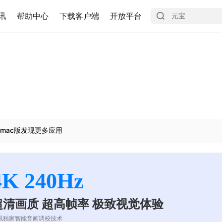
讯
帮助中心
下载客户端
开放平台
mac版发现更多应用
4K 240Hz
超清画质 超高帧率 极致视觉体验
讯独家智能音画调校技术