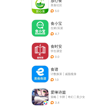
放心食
美食社区
5.0
食小宝
生鲜/买菜
4.7
食时安
学生课堂
0.0
食谱
计数换算
|
减脂瘦身
1.0
爱琳诗篇
策略
|
卡牌
|
奇幻
|
美少女
3.4