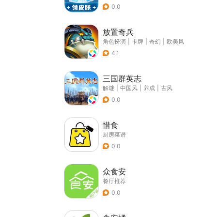
0.0
放置奇兵
角色扮演
|
卡牌
|
奇幻
|
欧美风
4.1
三国群英志
解谜
|
中国风
|
养成
|
古风
0.0
惜食
厨房菜谱
0.0
众食安
餐厅推荐
0.0