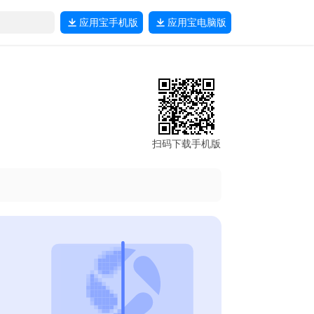
应用宝
手机版
应用宝
电脑版
扫码下载手机版