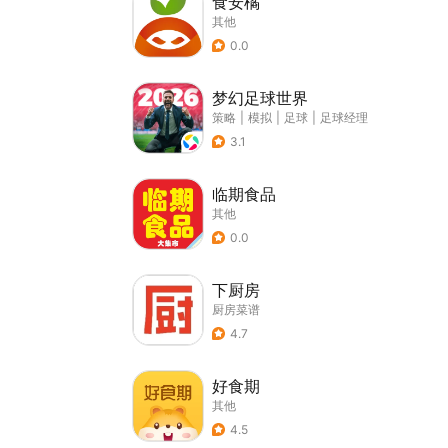
食安橘
其他
0.0
梦幻足球世界
策略
|
模拟
|
足球
|
足球经理
3.1
临期食品
其他
0.0
下厨房
厨房菜谱
4.7
好食期
其他
4.5