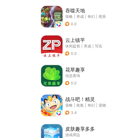
吞噬天地
策略
|
养成
|
奇幻
|
萌系
0.0
云上镇平
休闲益智
|
养成
|
写实
0.0
花草趣享
信息查询
0.0
战斗吧！精灵
策略
|
收集
|
奇幻
|
宠物
3.4
皮肤趣享多多
游戏周边