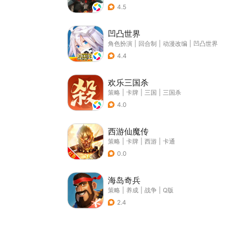
4.5
凹凸世界
角色扮演
|
回合制
|
动漫改编
|
凹凸世界
4.4
欢乐三国杀
策略
|
卡牌
|
三国
|
三国杀
4.0
西游仙魔传
策略
|
卡牌
|
西游
|
卡通
0.0
海岛奇兵
策略
|
养成
|
战争
|
Q版
2.4