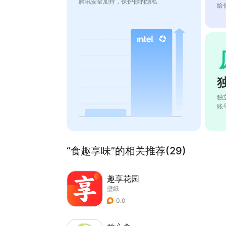
腾讯安全加持，保护你的隐私
给
独
账
“食趣享味”的相关推荐(29)
趣享花园
壁纸
0.0