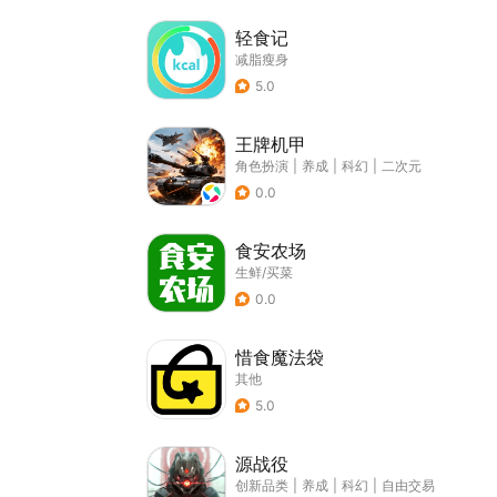
轻食记
减脂瘦身
5.0
王牌机甲
角色扮演
|
养成
|
科幻
|
二次元
0.0
食安农场
生鲜/买菜
0.0
惜食魔法袋
其他
5.0
源战役
创新品类
|
养成
|
科幻
|
自由交易