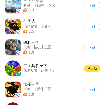
三国群英志
解谜
|
中国风
|
养成
下载
|
古风
0.0
仙国志
动作冒险
|
回合制
下载
|
三国
|
剧情
3.5
铁杆三国
策略
|
挂机
|
三国
下载
|
中国风
3.6
三国兵临天下
马上玩
休闲益智
|
创新品类
武圣三国
策略
|
卡牌
|
三国
下载
|
中国风
3.9