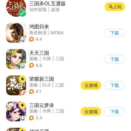
三国杀OL互通版
马上玩
动作冒险
|
桌游
鸿图归来
角色扮演
|
MOBA
下载
|
战争
|
非对称竞技
4.4
天天三国
策略
|
卡牌
|
三国
下载
|
Q版
4.9
荣耀新三国
策略
|
SLG
|
三国
云游戏
下载
|
中国风
4.1
三国云梦录
策略
|
卡牌
|
三国
云游戏
下载
|
中国风
2.4