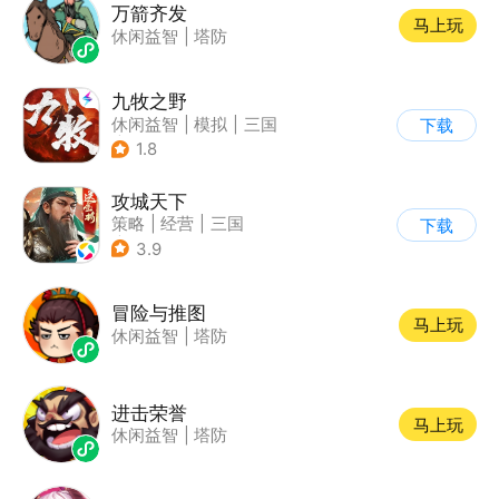
万箭齐发
马上玩
休闲益智
|
塔防
九牧之野
休闲益智
|
模拟
|
三国
下载
|
写实
1.8
攻城天下
策略
|
经营
|
三国
下载
|
千人同屏
3.9
冒险与推图
马上玩
休闲益智
|
塔防
进击荣誉
马上玩
休闲益智
|
塔防