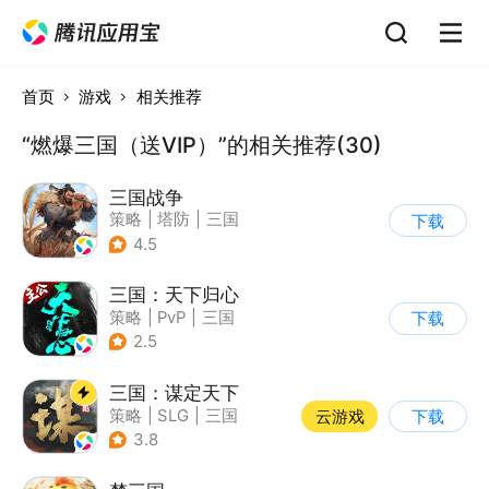
首页
游戏
相关推荐
“燃爆三国（送VIP）”的相关推荐(30)
三国战争
策略
|
塔防
|
三国
下载
|
千人同屏
4.5
三国：天下归心
策略
|
PvP
|
三国
下载
|
SLG
2.5
三国：谋定天下
策略
|
SLG
|
三国
云游戏
下载
|
中国风
3.8