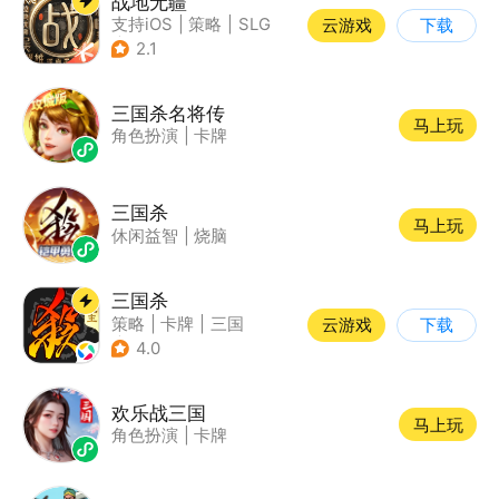
战地无疆
支持iOS
|
策略
|
SLG
云游戏
下载
|
三国
2.1
三国杀名将传
马上玩
角色扮演
|
卡牌
三国杀
马上玩
休闲益智
|
烧脑
三国杀
策略
|
卡牌
|
三国
云游戏
下载
|
三国杀
4.0
欢乐战三国
马上玩
角色扮演
|
卡牌