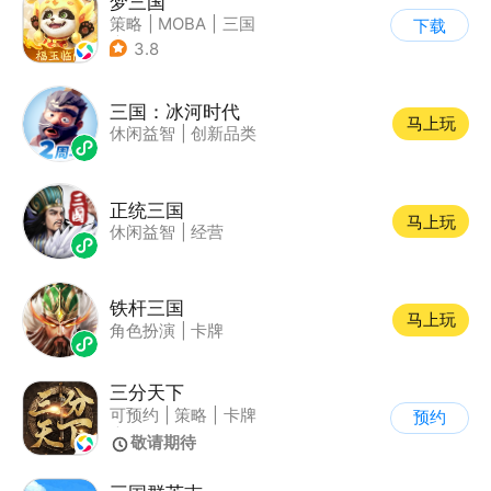
梦三国
策略
|
MOBA
|
三国
下载
|
中国风
3.8
三国：冰河时代
马上玩
休闲益智
|
创新品类
正统三国
马上玩
休闲益智
|
经营
铁杆三国
马上玩
角色扮演
|
卡牌
三分天下
可预约
|
策略
|
卡牌
预约
|
三国
敬请期待