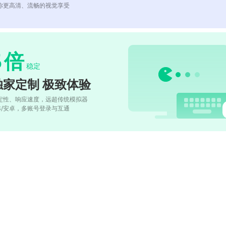
你更高清、流畅的视觉享受
5
倍
稳定
独家定制 极致体验
定性、响应速度，远超传统模拟器
OS/安卓，多账号登录与互通