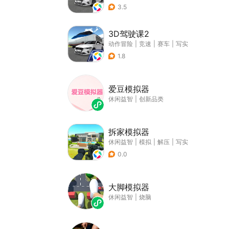
3.5
3D驾驶课2
动作冒险
|
竞速
|
赛车
|
写实
1.8
爱豆模拟器
休闲益智
|
创新品类
拆家模拟器
休闲益智
|
模拟
|
解压
|
写实
0.0
大脚模拟器
休闲益智
|
烧脑