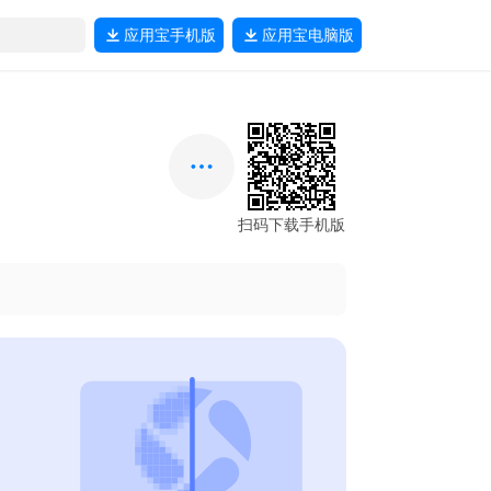
应用宝
手机版
应用宝
电脑版
扫码下载手机版