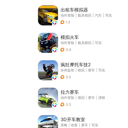
出租车模拟器
动作冒险
|
载具模拟
|
汽车
|
写实
1.3
模拟火车
动作冒险
|
载具模拟
|
写实
3.4
疯狂摩托车技2
休闲益智
|
模拟
|
赛车
|
写实
3.0
拉力赛车
动作冒险
|
模拟
|
赛车
|
漂移
3.3
3D开车教室
策略
|
收集
|
赛车
|
写实