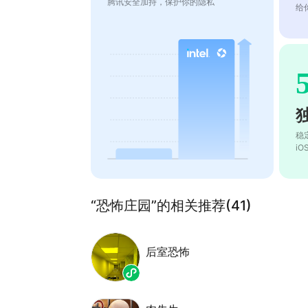
腾讯安全加持，保护你的隐私
给
稳
i
“恐怖庄园”的相关推荐(41)
后室恐怖