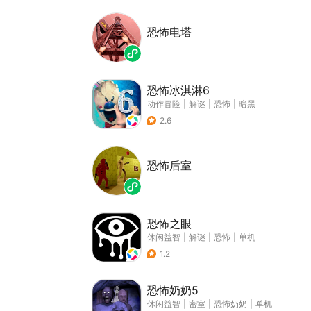
恐怖电塔
恐怖冰淇淋6
动作冒险
|
解谜
|
恐怖
|
暗黑
2.6
恐怖后室
恐怖之眼
休闲益智
|
解谜
|
恐怖
|
单机
1.2
恐怖奶奶5
休闲益智
|
密室
|
恐怖奶奶
|
单机