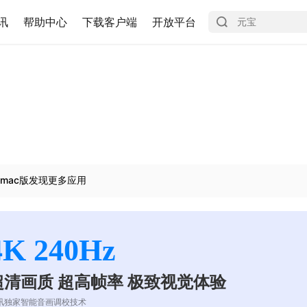
讯
帮助中心
下载客户端
开放平台
mac版发现更多应用
4K 240Hz
超清画质 超高帧率 极致视觉体验
讯独家智能音画调校技术