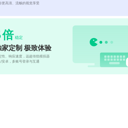
你更高清、流畅的视觉享受
5
倍
稳定
独家定制 极致体验
定性、响应速度，远超传统模拟器
OS/安卓，多账号登录与互通