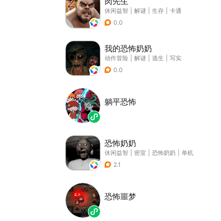
肉先生
休闲益智
|
解谜
|
生存
|
卡通
0.0
我的恐怖奶奶
动作冒险
|
解谜
|
逃生
|
写实
0.0
躺平恐怖
恐怖奶奶
休闲益智
|
密室
|
恐怖奶奶
|
单机
2.1
恐怖噩梦