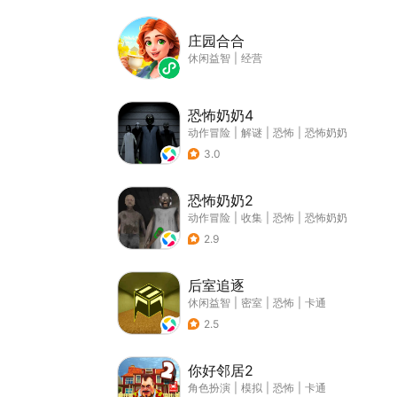
庄园合合
休闲益智
|
经营
恐怖奶奶4
动作冒险
|
解谜
|
恐怖
|
恐怖奶奶
3.0
恐怖奶奶2
动作冒险
|
收集
|
恐怖
|
恐怖奶奶
2.9
后室追逐
休闲益智
|
密室
|
恐怖
|
卡通
2.5
你好邻居2
角色扮演
|
模拟
|
恐怖
|
卡通