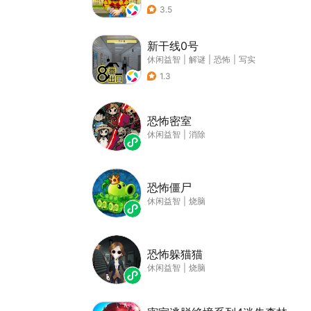
3.5
新干线0号
休闲益智
|
解谜
|
恐怖
|
写实
1.3
恐怖密室
休闲益智
|
消除
恐怖僵尸
休闲益智
|
烧脑
恐怖躲猫猫
休闲益智
|
烧脑