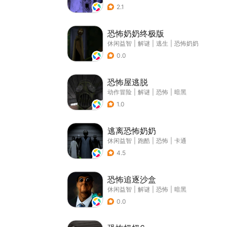
2.1
恐怖奶奶终极版
休闲益智
|
解谜
|
逃生
|
恐怖奶奶
0.0
恐怖屋逃脱
动作冒险
|
解谜
|
恐怖
|
暗黑
1.0
逃离恐怖奶奶
休闲益智
|
跑酷
|
恐怖
|
卡通
4.5
恐怖追逐沙盒
休闲益智
|
解谜
|
恐怖
|
暗黑
0.0