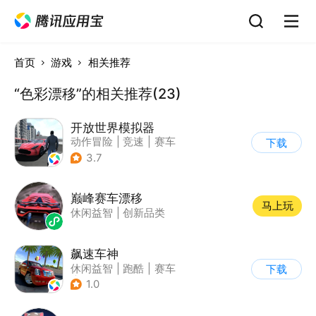
首页
游戏
相关推荐
“色彩漂移”的相关推荐(23)
开放世界模拟器
动作冒险
|
竞速
|
赛车
下载
|
开放世界
3.7
巅峰赛车漂移
马上玩
休闲益智
|
创新品类
飙速车神
休闲益智
|
跑酷
|
赛车
下载
|
漂移
1.0