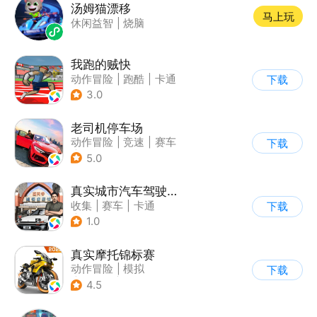
汤姆猫漂移
马上玩
休闲益智
|
烧脑
我跑的贼快
动作冒险
|
跑酷
|
卡通
下载
3.0
老司机停车场
动作冒险
|
竞速
|
赛车
下载
|
写实
5.0
真实城市汽车驾驶3D
收集
|
赛车
|
卡通
下载
|
模拟
1.0
真实摩托锦标赛
动作冒险
|
模拟
下载
|
摩托车
|
写实
4.5