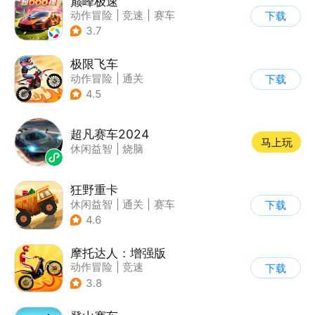
巅峰极速
动作冒险
|
竞速
|
赛车
下载
|
漂移
3.7
极限飞车
动作冒险
|
通关
下载
|
摩托车
|
横版过关
4.5
超凡赛车2024
马上玩
休闲益智
|
烧脑
狂野重卡
休闲益智
|
通关
|
赛车
下载
4.6
摩托达人：增强版
动作冒险
|
竞速
下载
|
摩托车
|
卡通
3.8