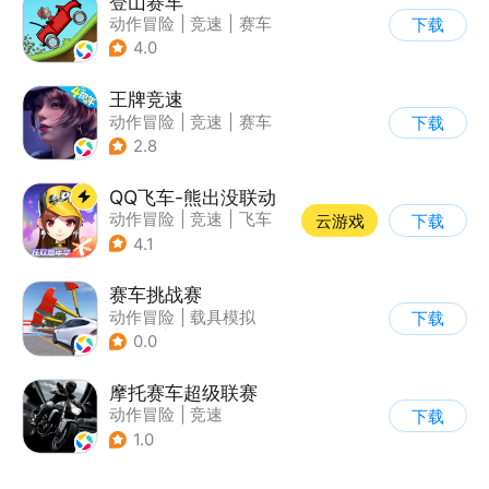
登山赛车
动作冒险
|
竞速
|
赛车
下载
|
卡通
4.0
王牌竞速
动作冒险
|
竞速
|
赛车
下载
|
漂移
2.8
QQ飞车-熊出没联动
动作冒险
|
竞速
|
飞车
云游戏
下载
|
漂移
4.1
赛车挑战赛
动作冒险
|
载具模拟
下载
|
汽车
|
写实
0.0
摩托赛车超级联赛
动作冒险
|
竞速
下载
|
摩托车
|
挑战赛
1.0