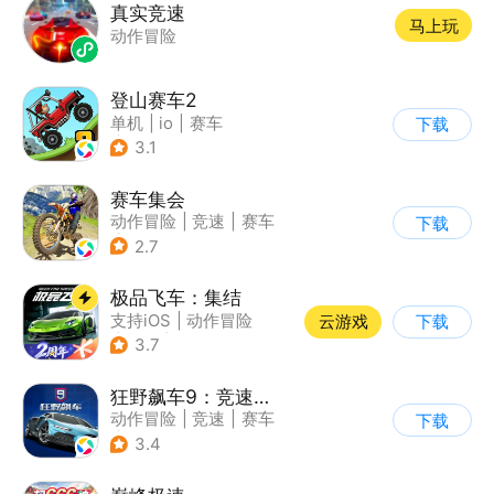
真实竞速
马上玩
动作冒险
登山赛车2
单机
|
io
|
赛车
下载
|
欧美风
3.1
赛车集会
动作冒险
|
竞速
|
赛车
下载
|
写实
2.7
极品飞车：集结
支持iOS
|
动作冒险
云游戏
下载
|
竞速
|
赛车
3.7
狂野飙车9：竞速传奇
动作冒险
|
竞速
|
赛车
下载
|
狂野飙车
3.4