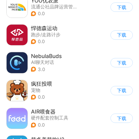
YOU优农派
流通公社品牌运营管理（湖南）有限公司
下载
0.0
悍德森运动
跑步/走路计步
下载
0.0
NebulaBuds
AI聊天对话
下载
3.0
疯狂投喂
宠物
下载
0.0
AIR喂食器
硬件配套控制工具
下载
0.0