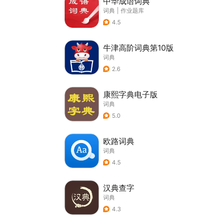
中华成语词典
词典
|
作业题库
4.5
牛津高阶词典第10版
词典
2.6
康熙字典电子版
词典
5.0
欧路词典
词典
4.5
汉典查字
词典
4.3