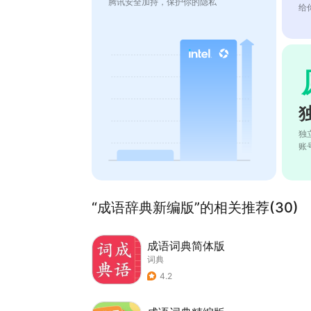
腾讯安全加持，保护你的隐私
给
独
账
“成语辞典新编版”的相关推荐(30)
成语词典简体版
词典
4.2