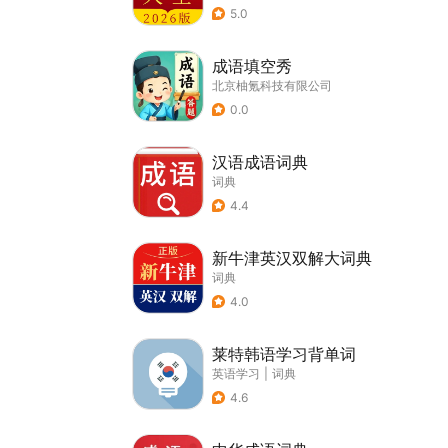
5.0
成语填空秀
北京柚氪科技有限公司
0.0
汉语成语词典
词典
4.4
新牛津英汉双解大词典
词典
4.0
莱特韩语学习背单词
英语学习
|
词典
4.6