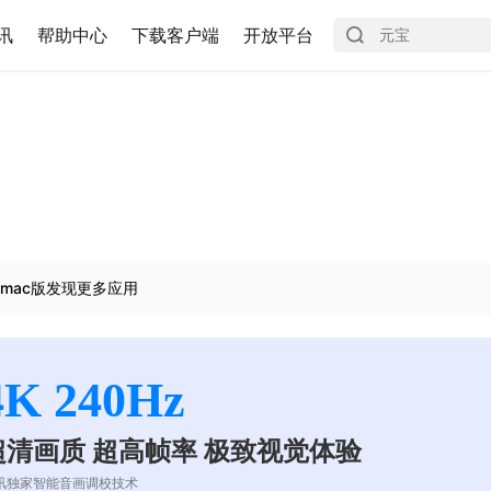
讯
帮助中心
下载客户端
开放平台
mac版发现更多应用
4K 240Hz
超清画质 超高帧率 极致视觉体验
讯独家智能音画调校技术