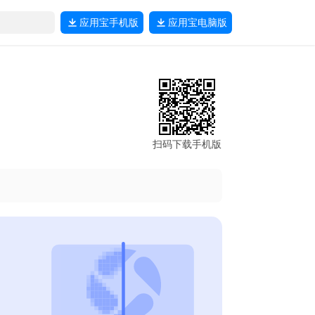
应用宝
手机版
应用宝
电脑版
扫码下载手机版