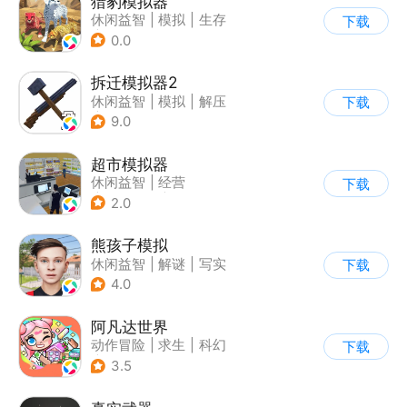
猎豹模拟器
休闲益智
|
模拟
|
生存
下载
|
写实
0.0
拆迁模拟器2
休闲益智
|
模拟
|
解压
下载
|
卡通
9.0
超市模拟器
休闲益智
|
经营
下载
|
文字游戏
|
模拟
2.0
熊孩子模拟
休闲益智
|
解谜
|
写实
下载
4.0
阿凡达世界
动作冒险
|
求生
|
科幻
下载
|
开放世界
3.5