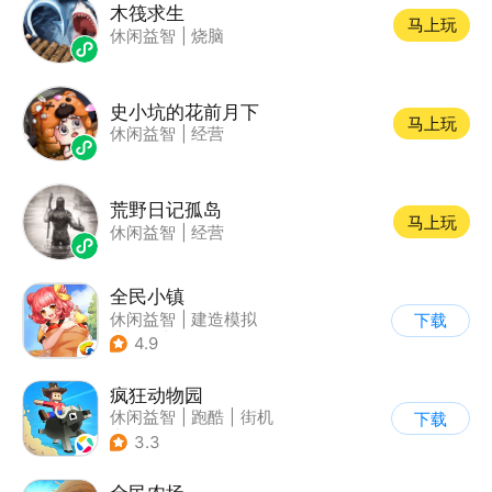
木筏求生
马上玩
休闲益智
|
烧脑
史小坑的花前月下
马上玩
休闲益智
|
经营
荒野日记孤岛
马上玩
休闲益智
|
经营
全民小镇
休闲益智
|
建造模拟
下载
|
卡通
|
腾讯
4.9
疯狂动物园
休闲益智
|
跑酷
|
街机
下载
|
像素风
3.3