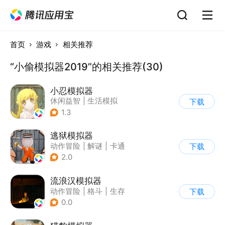
首页
游戏
相关推荐
“小偷模拟器2019”的相关推荐(30)
小忍模拟器
休闲益智
|
生活模拟
下载
|
恋爱
|
女性向
1.3
逃狱模拟器
动作冒险
|
解谜
|
卡通
下载
|
模拟
2.0
流浪汉模拟器
动作冒险
|
格斗
|
生存
下载
|
卡通
0.0