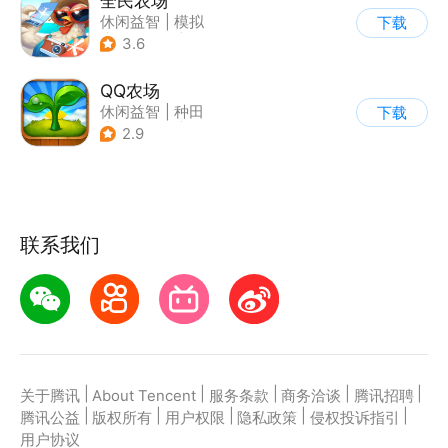
全民农场
休闲益智
|
模拟
下载
|
田园生活
|
卡通
3.6
QQ农场
休闲益智
|
种田
下载
|
田园生活
|
卡通
2.9
联系我们
|
|
|
|
|
关于腾讯
About Tencent
服务条款
商务洽谈
腾讯招聘
|
|
|
|
|
腾讯公益
版权所有
用户权限
隐私政策
侵权投诉指引
用户协议