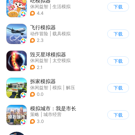
吃模拟器
休闲益智
|
生活模拟
下载
|
美食
|
卡通
4.4
飞行模拟器
动作冒险
|
载具模拟
下载
|
飞机
|
写实
2.3
毁灭星球模拟器
休闲益智
|
太空模拟
下载
|
太空
2.1
拆家模拟器
休闲益智
|
模拟
|
解压
下载
|
写实
0.0
模拟城市：我是市长
策略
|
城市经营
下载
|
模拟城市
|
开放世界
3.0