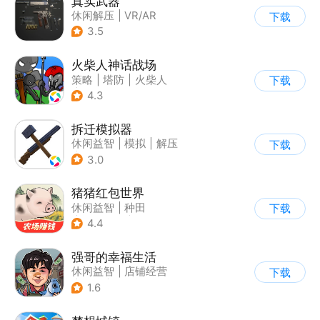
真实武器
休闲解压
|
VR/AR
下载
3.5
火柴人神话战场
策略
|
塔防
|
火柴人
下载
|
休闲益智
4.3
拆迁模拟器
休闲益智
|
模拟
|
解压
下载
|
写实
3.0
猪猪红包世界
休闲益智
|
种田
下载
|
田园生活
|
积分网赚
4.4
强哥的幸福生活
休闲益智
|
店铺经营
下载
|
卡通
|
Q版
1.6