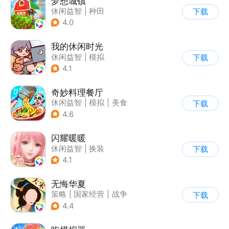
梦想城镇
休闲益智
|
种田
下载
|
田园生活
|
中国风
4.0
我的休闲时光
休闲益智
|
模拟
下载
4.1
奇妙料理餐厅
休闲益智
|
模拟
|
美食
下载
|
宝宝巴士
4.6
闪耀暖暖
休闲益智
|
换装
下载
|
美少女
|
二次元
4.1
无悔华夏
策略
|
国家经营
|
战争
下载
|
中国风
4.4