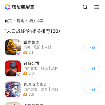
首页
游戏
相关推荐
“末日战线”的相关推荐(20)
曙光防线
策略
|
塔防
|
末日
下载
|
欧美风
2.1
致命公司
动作冒险
|
解谜
|
恐怖
下载
|
欧美风
2.0
阿瑞斯病毒2
动作冒险
|
沙盒
|
末日
下载
|
剧情
3.5