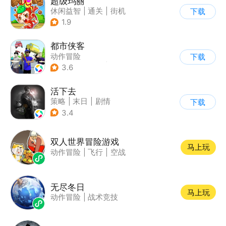
超级玛丽
休闲益智
|
通关
|
街机
下载
|
儿童游戏
1.9
都市侠客
动作冒险
下载
|
第一人称射击
|
冒险
3.6
|
开放世界
活下去
策略
|
末日
|
剧情
下载
|
暗黑
3.4
双人世界冒险游戏
马上玩
动作冒险
|
飞行
|
空战
无尽冬日
马上玩
动作冒险
|
战术竞技