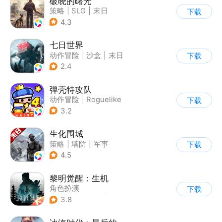
破晓的曙光
策略
|
SLG
|
末日
下载
|
写实
4.3
七日世界
动作冒险
|
沙盒
|
末日
下载
|
开放世界
2.4
弹壳特攻队
动作冒险
|
Roguelike
下载
|
冒险
|
无双割草
3.2
生化围城
策略
|
塔防
|
军事
下载
|
废土
4.5
黎明觉醒：生机
角色扮演
下载
|
第三人称射击
|
探险
3.8
|
开放世界