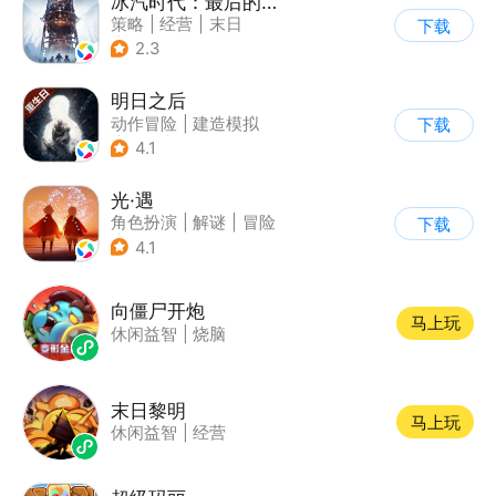
冰汽时代：最后的家园
策略
|
经营
|
末日
下载
|
steam游戏
2.3
明日之后
动作冒险
|
建造模拟
下载
|
丧尸
|
明日之后
4.1
光·遇
角色扮演
|
解谜
|
冒险
下载
|
开放世界
4.1
向僵尸开炮
马上玩
休闲益智
|
烧脑
末日黎明
马上玩
休闲益智
|
经营