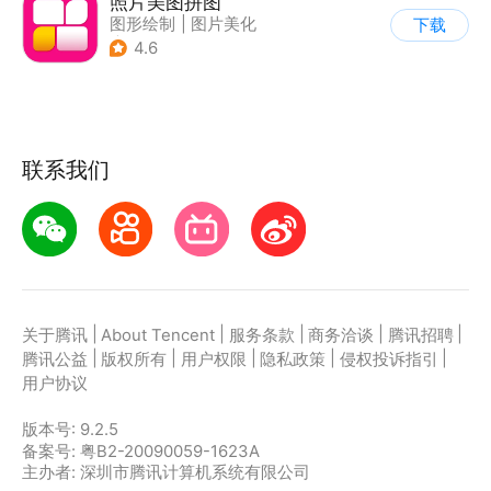
照片美图拼图
图形绘制
|
图片美化
下载
|
拼图/美化
4.6
联系我们
|
|
|
|
|
关于腾讯
About Tencent
服务条款
商务洽谈
腾讯招聘
|
|
|
|
|
腾讯公益
版权所有
用户权限
隐私政策
侵权投诉指引
用户协议
版本号:
9.2.5
备案号: 粤B2-20090059-1623A
主办者: 深圳市腾讯计算机系统有限公司