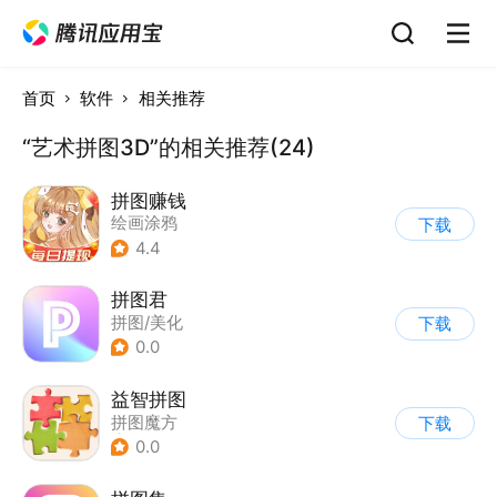
首页
软件
相关推荐
“艺术拼图3D”的相关推荐(24)
拼图赚钱
绘画涂鸦
下载
4.4
拼图君
拼图/美化
下载
0.0
益智拼图
拼图魔方
下载
|
儿童益智游戏
0.0