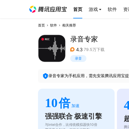
首页
游戏
软件
资
首页
软件
相关推荐
录音专家
4.3
79.5万下载
录音
录音专家
为手机应用，需先安装腾讯应用宝提
10
倍
加速
强强联合 极速引擎
与intel合作，比传统模拟器快10倍
腾