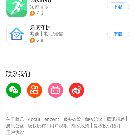
WearPro
定位追踪
下载
|
智能穿戴设备
4.3
乐康守护
其他
|
电话/短信
下载
|
定位追踪
2.8
联系我们
|
|
|
|
|
关于腾讯
About Tencent
服务条款
商务洽谈
腾讯招聘
|
|
|
|
|
腾讯公益
版权所有
用户权限
隐私政策
侵权投诉指引
用户协议