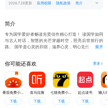
2026.7.28
更新
应用权限
隐私政策
简介
简介
专为国学爱好者畅读先贤佳作精心打造！ 读国学如同
与古人对话，智慧的光芒穿越时空，照亮后世前行的
路‌。 国学是心灵的归宿，滋养心灵，明心见性‌。 国学
展开
经典永流芳，智慧润心灵，品行高雅自然形成‌。 国学
之美在于深邃，字字珠玑，句句入心，如诗如画，触动
你可能还喜欢
更多
你我心弦‌。 沉浸国学之海，探寻智慧之道，每个字句
皆是先贤的叮咛嘱托‌。
番茄免费小说
喜马拉雅
七猫免费小说
起点读书
下载
下载
下载
下载