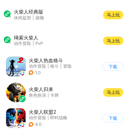
火柴人经典版
马上玩
休闲益智
|
烧脑
绳索火柴人
马上玩
动作冒险
|
PvP
火柴人热血格斗
动作冒险
|
格斗
|
冒险
下载
|
火柴人
1.0
火柴人归来
马上玩
角色扮演
|
卡牌
火柴人联盟2
动作冒险
|
即时战略
下载
|
冒险
|
横版过关
4.0