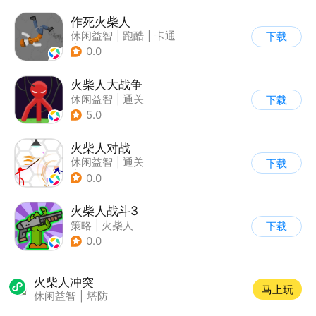
作死火柴人
休闲益智
|
跑酷
|
卡通
下载
|
62游戏
0.0
火柴人大战争
休闲益智
|
通关
下载
|
火柴人
5.0
火柴人对战
休闲益智
|
通关
下载
|
火柴人
0.0
火柴人战斗3
策略
|
火柴人
下载
|
指动网络
0.0
火柴人冲突
马上玩
休闲益智
|
塔防