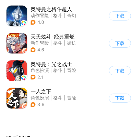
奥特曼之格斗超人
动作冒险
|
格斗
|
奇幻
下载
|
奥特曼
4.0
天天炫斗-经典重燃
动作冒险
|
格斗
|
街机
下载
|
动漫
4.6
奥特曼：光之战士
角色扮演
|
格斗
|
冒险
下载
|
童年
2.1
一人之下
角色扮演
|
格斗
|
冒险
下载
|
一人之下
3.6