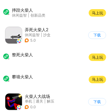
摔跤火柴人
马上玩
休闲益智
|
创新品类
弄死火柴人2
休闲益智
|
沙盒
下载
5.0
整死火柴人
马上玩
攀墙火柴人
马上玩
火柴人大战场
单机
|
通关
|
解压
下载
|
火柴人
0.0