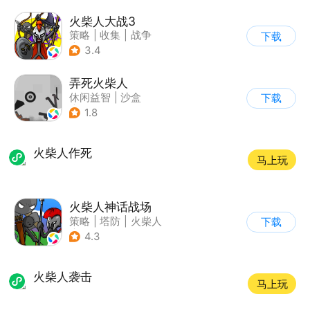
火柴人大战3
策略
|
收集
|
战争
下载
|
火柴人
3.4
弄死火柴人
休闲益智
|
沙盒
下载
|
火柴人
1.8
火柴人作死
马上玩
火柴人神话战场
策略
|
塔防
|
火柴人
下载
|
休闲益智
4.3
火柴人袭击
马上玩