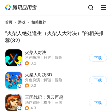
首页
游戏
相关推荐
“火柴人绝处逢生（火柴人大对决）”的相关推
荐(32)
火柴人对决
角色扮演
|
解谜
|
冒险
下载
|
挑战破纪录
3.2
火柴人对决3D
角色扮演
|
解谜
|
冒险
下载
|
挑战破纪录
0.0
三国战纪：风云再起
动作冒险
|
格斗
|
三国
下载
|
横版过关
4.3