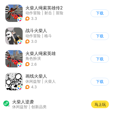
火柴人绳索英雄传2
动作冒险
|
射击
|
冒险
下载
|
开放世界
3.3
战斗火柴人
动作冒险
|
格斗
下载
|
横版过关
|
热血
3.0
火柴人绳索英雄
角色扮演
下载
|
第三人称射击
2.6
|
火柴人
|
动作冒险
画线火柴人
休闲益智
|
火柴人
下载
|
DIY
4.3
火柴人逆袭
马上玩
休闲益智
|
创新品类