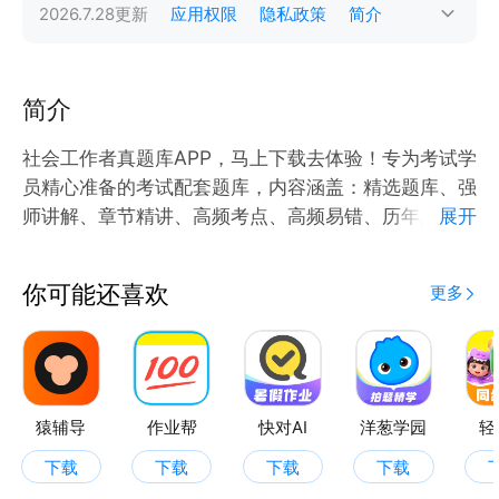
2026.7.28
更新
应用权限
隐私政策
简介
简介
社会工作者真题库APP，马上下载去体验！专为考试学
员精心准备的考试配套题库，内容涵盖：精选题库、强
师讲解、章节精讲、高频考点、高频易错、历年真题、
展开
冲刺密卷等多个模块，随时随地学习、省时省力备考。
你可能还喜欢
更多
【2026年社会工作者真题库 升级题库】精选考题，超
全考点，重难点解读，助力提升，效率通关！
【2026年社会工作者真题库 章节精讲】根据2026考
试大纲及官方教材修订补充，从基础抓起，章节考点课
程精讲，更有对应章节练习题及视频讲解！
猿辅导
作业帮
快对AI
洋葱学园
轻
【2026年社会工作者真题库 高频题库】高频考点＋高
下载
下载
下载
下载
频易错，深入解析，助你牢记常考、易错点！