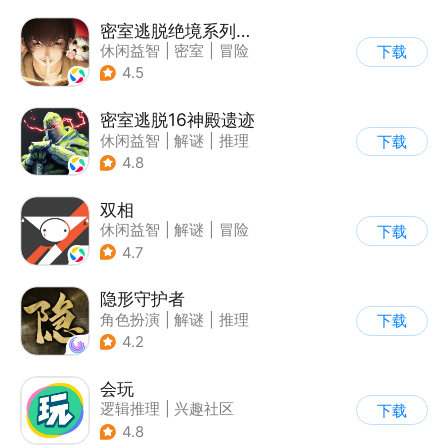
密室逃脱绝境系列3画仙奇缘
休闲益智
|
密室
|
冒险
下载
|
密室逃脱
4.5
密室逃脱16神殿遗迹
休闲益智
|
解谜
|
推理
下载
|
密室逃脱
4.8
双相
休闲益智
|
解谜
|
冒险
下载
|
公益
4.7
隐形守护者
角色扮演
|
解谜
|
推理
下载
|
端游移植
4.2
会玩
逻辑推理
|
兴趣社区
下载
|
桌游类
4.8