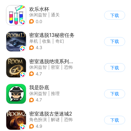
欢乐水杯
休闲益智
|
通关
下载
0.0
密室逃脱13秘密任务
单机
|
收集
|
奇幻
下载
|
密室逃脱
4.3
密室逃脱绝境系列2海盗船
休闲益智
|
密室
|
恐怖
下载
|
密室逃脱
4.7
我是卧底
休闲益智
|
推理
下载
|
派对游戏
4.7
密室逃脱古堡迷城2
角色扮演
|
解谜
|
恐怖
下载
|
密室逃脱
4.9