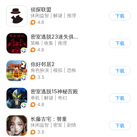
侦探联盟
休闲益智
|
解谜
|
推理
下载
|
侦探
4.8
密室逃脱23迷失俱乐部
策略
|
收集
|
推理
下载
|
密室逃脱
4.8
你好邻居2
角色扮演
|
模拟
|
恐怖
下载
|
卡通
3.5
密室逃脱15神秘宫殿
单机
|
解谜
|
奇幻
下载
|
密室逃脱
4.8
长藤古宅：替童
休闲益智
|
密室
|
剧情
下载
|
解谜
3.6