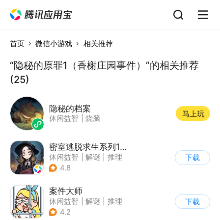
首页
微信小游戏
相关推荐
“隐秘的原罪1（香榭庄园事件）”的相关推荐
(25)
隐秘的档案
马上玩
休闲益智
|
烧脑
密室逃脱求生系列1极地冒险
休闲益智
|
解谜
|
推理
下载
|
密室逃脱
4.8
案件大师
休闲益智
|
解谜
|
推理
下载
|
卡通
4.2