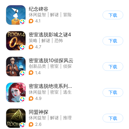
纪念碑谷
休闲益智
|
解谜
|
冒险
下载
|
治愈
4.1
密室逃脱影城之谜4
策略
|
解谜
|
恐怖
下载
|
密室逃脱
4.7
密室逃脱10侦探风云
创新品类
|
密室
|
侦探
下载
|
密室逃脱
1.4
密室逃脱绝境系列4迷失森林
休闲益智
|
密室
|
逃生
下载
|
密室逃脱
4.9
同盟神探
休闲益智
|
解谜
|
推理
下载
|
密室逃脱
2.6