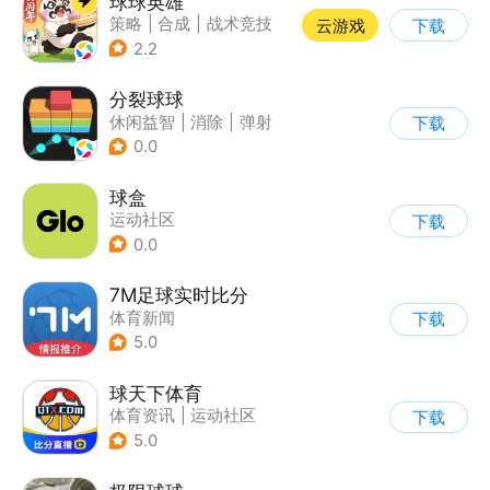
球球英雄
策略
|
合成
|
战术竞技
云游戏
下载
|
创酷
2.2
分裂球球
休闲益智
|
消除
|
弹射
下载
0.0
球盒
运动社区
下载
0.0
7M足球实时比分
体育新闻
下载
5.0
球天下体育
体育资讯
|
运动社区
下载
5.0