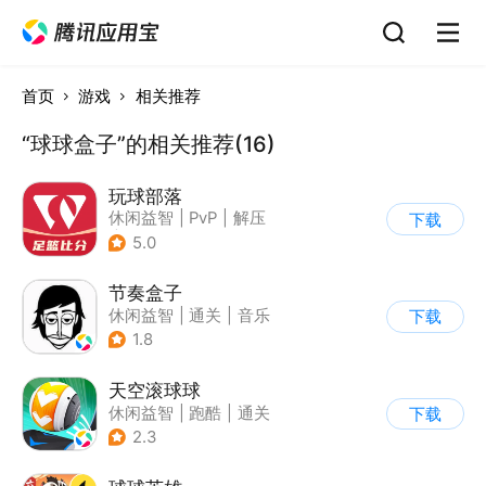
首页
游戏
相关推荐
“球球盒子”的相关推荐(16)
玩球部落
休闲益智
|
PvP
|
解压
下载
|
写实
5.0
节奏盒子
休闲益智
|
通关
|
音乐
下载
1.8
天空滚球球
休闲益智
|
跑酷
|
通关
下载
2.3