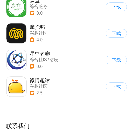
森鱼
综合服务
下载
|
综合社区/论坛
|
其他
0.0
摩托邦
兴趣社区
下载
4.9
星空弈赛
综合社区/论坛
下载
|
兴趣社区
|
其他
0.0
|
轻阅读
微博超话
兴趣社区
下载
|
综合社区/论坛
2.5
联系我们