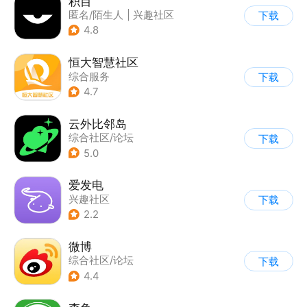
积目
匿名/陌生人
|
兴趣社区
下载
4.8
恒大智慧社区
综合服务
下载
|
综合社区/论坛
4.7
云外比邻岛
综合社区/论坛
下载
5.0
爱发电
兴趣社区
下载
2.2
微博
综合社区/论坛
下载
4.4