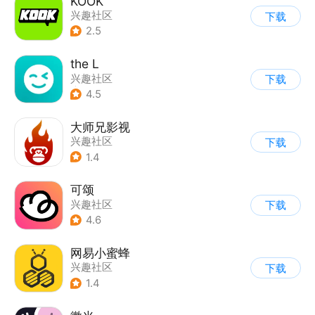
KOOK
兴趣社区
下载
2.5
the L
兴趣社区
下载
|
真人娱乐直播
4.5
大师兄影视
兴趣社区
下载
1.4
可颂
兴趣社区
下载
4.6
网易小蜜蜂
兴趣社区
下载
1.4