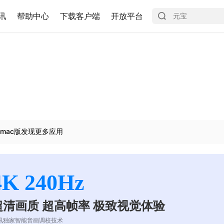
讯
帮助中心
下载客户端
开放平台
mac版发现更多应用
4K 240Hz
超清画质 超高帧率 极致视觉体验
讯独家智能音画调校技术