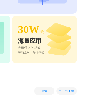
30W
款
海量应用
应用/手游/小游戏
海纳全网，等你体验
扫一扫下载
详情