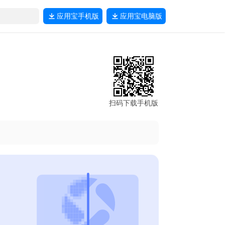
应用宝
手机版
应用宝
电脑版
扫码下载手机版