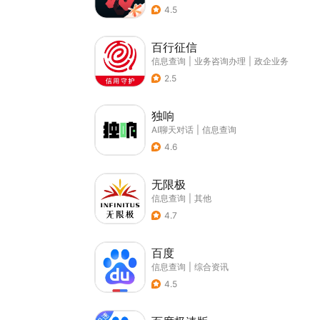
4.5
百行征信
信息查询
|
业务咨询办理
|
政企业务
2.5
独响
AI聊天对话
|
信息查询
4.6
无限极
信息查询
|
其他
4.7
百度
信息查询
|
综合资讯
4.5