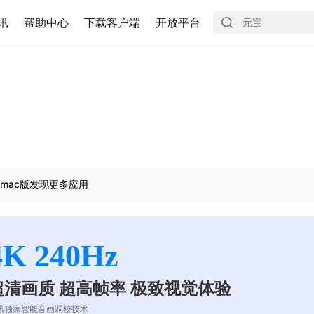
讯
帮助中心
下载客户端
开放平台
mac版发现更多应用
4K 240Hz
超清画质 超高帧率 极致视觉体验
讯独家智能音画调校技术