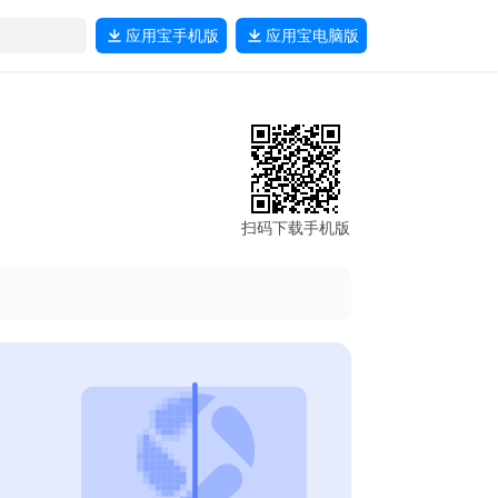
应用宝
手机版
应用宝
电脑版
扫码下载手机版