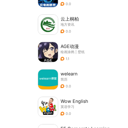
0.0
云上桐柏
地方资讯
0.0
AGE动漫
绘画涂鸦
|
壁纸
1.1
welearn
简历
0.0
Wow English
英语学习
0.0