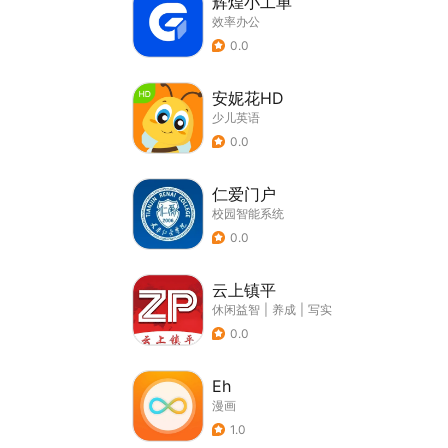
辉煌小工单
效率办公
0.0
安妮花HD
少儿英语
0.0
仁爱门户
校园智能系统
0.0
云上镇平
休闲益智
|
养成
|
写实
0.0
Eh
漫画
1.0