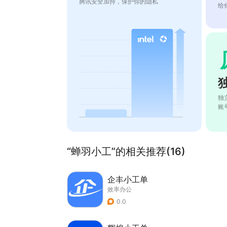
腾讯安全加持，保护你的隐私
给
独
账
“蝉羽小工”的相关推荐(16)
企丰小工单
效率办公
0.0