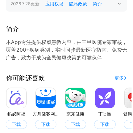
2026.7.28
更新
应用权限
隐私政策
简介
简介
本App专注提供权威患教内容，由三甲医院专家审核，
覆盖200+疾病类别，实时同步最新医疗指南。免费无
广告，致力于成为全民健康决策的可靠伙伴
你可能还喜欢
更多
蚂蚁阿福
方舟健客网上药店
京东健康
丁香园
健康
下载
下载
下载
下载