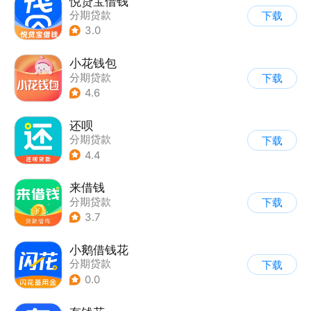
悦贷宝借钱
分期贷款
下载
3.0
小花钱包
分期贷款
下载
4.6
还呗
分期贷款
下载
4.4
来借钱
分期贷款
下载
3.7
小鹅借钱花
分期贷款
下载
0.0