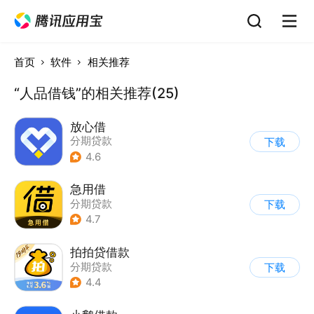
首页
软件
相关推荐
“人品借钱”的相关推荐(25)
放心借
分期贷款
下载
4.6
急用借
分期贷款
下载
4.7
拍拍贷借款
分期贷款
下载
4.4