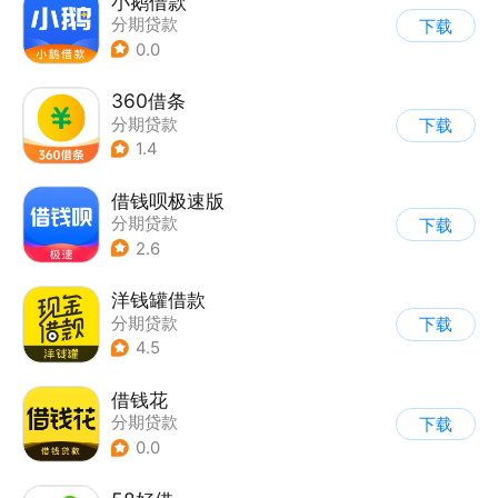
小鹅借款
分期贷款
下载
0.0
360借条
分期贷款
下载
1.4
借钱呗极速版
分期贷款
下载
2.6
洋钱罐借款
分期贷款
下载
4.5
借钱花
分期贷款
下载
0.0