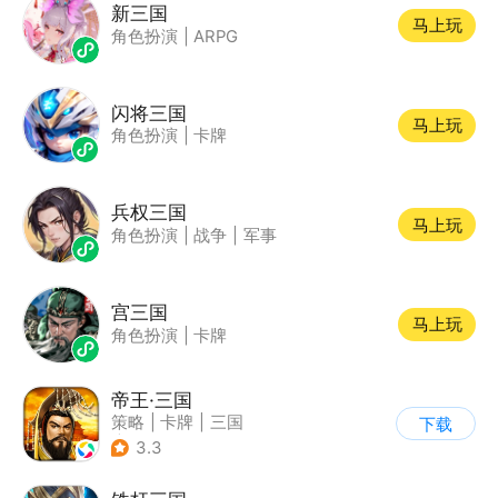
新三国
马上玩
角色扮演
|
ARPG
闪将三国
马上玩
角色扮演
|
卡牌
兵权三国
马上玩
角色扮演
|
战争
|
军事
宫三国
马上玩
角色扮演
|
卡牌
帝王·三国
策略
|
卡牌
|
三国
下载
|
中国风
3.3