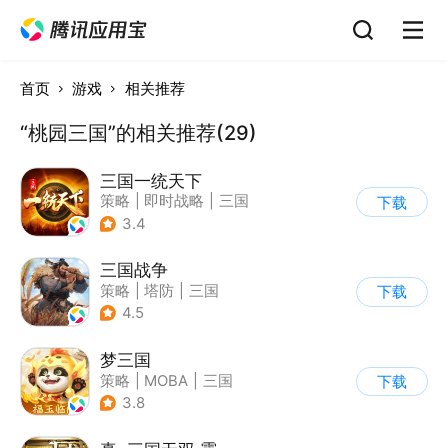
首页
游戏
相关推荐
“桃园三国”的相关推荐(29)
三国一统天下
策略
|
即时战略
|
三国
下载
|
千人同屏
3.4
三国战争
策略
|
塔防
|
三国
下载
|
千人同屏
4.5
梦三国
策略
|
MOBA
|
三国
下载
|
中国风
3.8