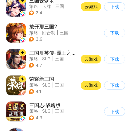
三国云梦录
策略
|
卡牌
|
三国
云游戏
下载
|
中国风
2.4
放开那三国2
策略
|
回合制
|
三国
下载
|
Q版
3.9
三国群英传-霸王之业
策略
|
SLG
|
三国
云游戏
下载
|
中国风
4.7
荣耀新三国
策略
|
SLG
|
三国
云游戏
下载
|
中国风
4.1
三国志·战略版
策略
|
SLG
|
三国
下载
|
三国志
4.3