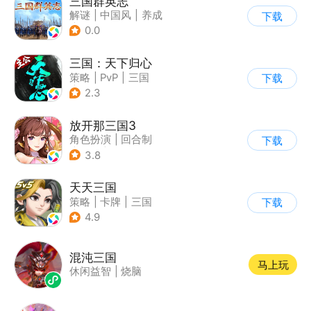
三国群英志
解谜
|
中国风
|
养成
下载
|
古风
0.0
三国：天下归心
策略
|
PvP
|
三国
下载
|
SLG
2.3
放开那三国3
角色扮演
|
回合制
下载
|
三国
|
卡通
3.8
天天三国
策略
|
卡牌
|
三国
下载
|
Q版
4.9
混沌三国
马上玩
休闲益智
|
烧脑