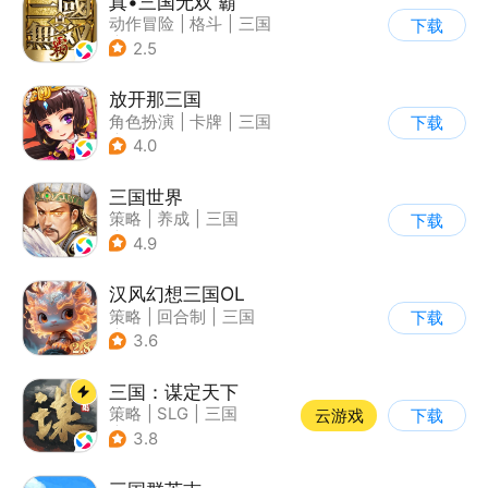
真•三国无双 霸
动作冒险
|
格斗
|
三国
下载
|
横版过关
2.5
放开那三国
角色扮演
|
卡牌
|
三国
下载
|
Q版
4.0
三国世界
策略
|
养成
|
三国
下载
|
中国风
4.9
汉风幻想三国OL
策略
|
回合制
|
三国
下载
|
中国风
3.6
三国：谋定天下
策略
|
SLG
|
三国
云游戏
下载
|
中国风
3.8