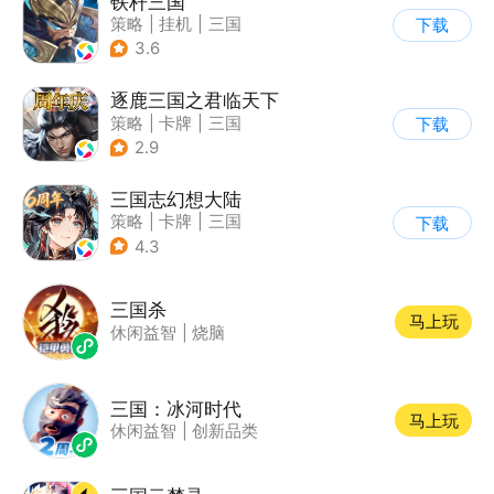
铁杆三国
策略
|
挂机
|
三国
下载
|
中国风
3.6
逐鹿三国之君临天下
策略
|
卡牌
|
三国
下载
|
中国风
2.9
三国志幻想大陆
策略
|
卡牌
|
三国
下载
|
美少女
4.3
三国杀
马上玩
休闲益智
|
烧脑
三国：冰河时代
马上玩
休闲益智
|
创新品类