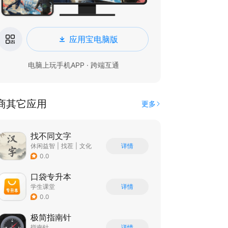
应用宝电脑版
电脑上玩手机APP · 跨端互通
商其它应用
更多
找不同文字
休闲益智
|
找茬
|
文化
详情
|
文字游戏
0.0
口袋专升本
学生课堂
详情
0.0
极简指南针
指南针
详情