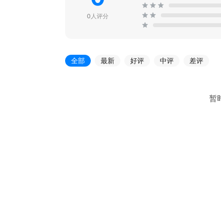
0人评分
全部
最新
好评
中评
差评