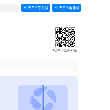
应用宝
手机版
应用宝
电脑版
扫码下载手机版