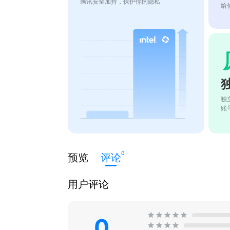
腾讯安全加持，保护你的隐私
给
独
账
0
预览
评论
用户评论
0