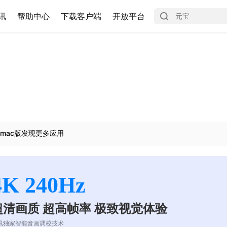
讯
帮助中心
下载客户端
开放平台
mac版发现更多应用
4K 240Hz
超清画质 超高帧率 极致视觉体验
讯独家智能音画调校技术