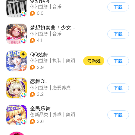
梦幻钢琴
休闲益智
|
音乐
下载
0.0
梦想协奏曲！少女乐团派对！
休闲益智
|
音乐
下载
|
美少女
|
二次元
4.1
QQ炫舞
休闲益智
|
换装
|
舞蹈
云游戏
下载
|
美少女
3.9
恋舞OL
休闲益智
|
恋爱养成
下载
|
仙侠
|
女性向
3.2
全民乐舞
创新品类
|
养成
|
舞蹈
下载
|
动漫
3.6