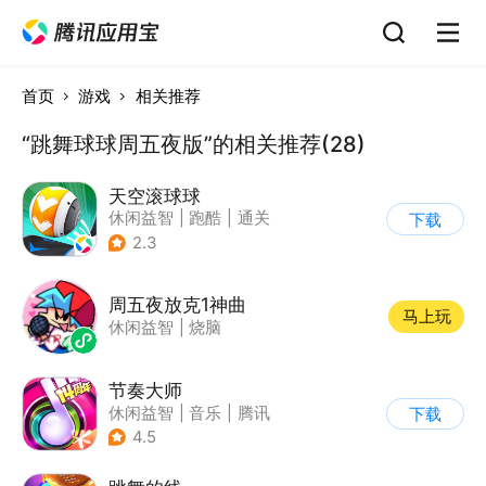
首页
游戏
相关推荐
“跳舞球球周五夜版”的相关推荐(28)
天空滚球球
休闲益智
|
跑酷
|
通关
下载
2.3
周五夜放克1神曲
马上玩
休闲益智
|
烧脑
节奏大师
休闲益智
|
音乐
|
腾讯
下载
4.5