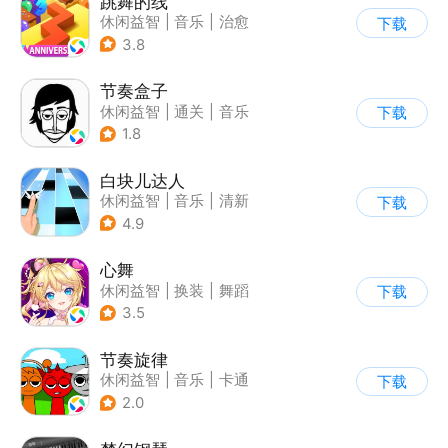
跳舞的线
休闲益智
|
音乐
|
治愈
下载
3.8
节奏盒子
休闲益智
|
通关
|
音乐
下载
1.8
白块儿达人
休闲益智
|
音乐
|
清新
下载
|
多比特
4.9
心舞
休闲益智
|
换装
|
舞蹈
下载
|
结婚
3.5
节奏旋律
休闲益智
|
音乐
|
卡通
下载
2.0