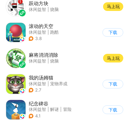
跃动方块
马上玩
休闲益智
|
烧脑
滚动的天空
休闲益智
|
跑酷
下载
|
女性向
|
清新
3.8
麻将消消消除
马上玩
休闲益智
|
烧脑
我的汤姆猫
休闲益智
|
宠物养成
下载
|
汤姆猫
|
儿童游戏
2.7
纪念碑谷
休闲益智
|
解谜
|
冒险
下载
|
治愈
4.1