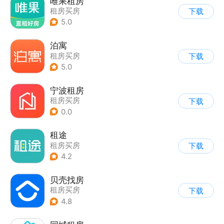
唯果租房
租房买房
下载
5.0
泊寓
租房买房
下载
5.0
宁波租房
租房买房
下载
0.0
租途
租房买房
下载
4.2
贝壳找房
租房买房
下载
4.8