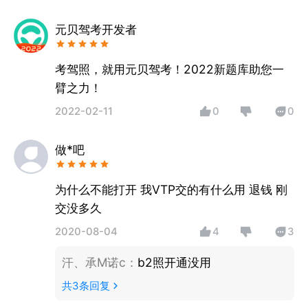
随时为您服务哦！
元贝驾考开发者
考驾照，就用元贝驾考！2022新题库助您一
臂之力！
2022-02-11
0
0
做*吧
为什么不能打开 我VTP交的有什么用 退钱 刚
交没多久
2020-08-04
4
3
汗、承M诺c
：
b2照开通没用
共
3
条回复