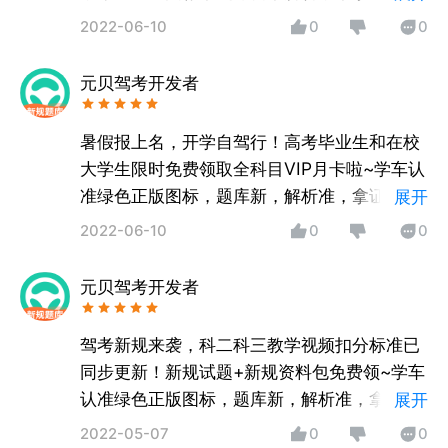
如有疑问，可通过APP内意见反馈，客服随时
2022-06-10
0
0
为您服务哦！
元贝驾考开发者
暑假报上名，开学自驾行！高考毕业生和在校
大学生限时免费领取全科目VIP月卡啦~学车认
准绿色正版图标，题库新，解析准，拿证快！
展开
如有疑问，可通过APP内意见反馈，客服随时
2022-06-10
0
0
为您服务哦！
元贝驾考开发者
驾考新规来袭，科二科三教学视频扣分标准已
同步更新！新规试题+新规资料包免费领~学车
认准绿色正版图标，题库新，解析准，拿证
展开
快！如有疑问，可通过APP内意见反馈，客服
2022-05-07
0
0