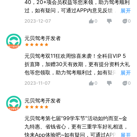
40，20+项会员权益等您来领，助力驾考顺利
过，如有疑问，可通过APP内意见反馈，客服
展开
会尽快为您服务哦！
2023-12-07
0
0
元贝驾考开发者
元贝驾考双11狂欢周惊喜来袭！全科目VIP 5
折直降，加赠30天有效期，更有提分资料大礼
包等您领取，助力驾考顺利过，如有疑问，可
展开
通过APP内意见反馈，客服随时为您服务哦！
2023-11-07
0
0
元贝驾考开发者
元贝驾考第七届“99学车节”活动如约而至~金
九特惠、省钱省心，更有三重学车好礼相送，
快来App体验吧~如有疑问，可通过APP内意
展开