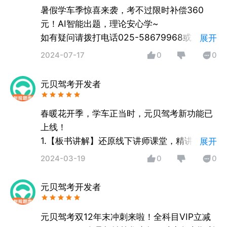
暑假学车季惊喜来袭，考不过限时补偿360
元！AI智能出题，理论安心学~
如有疑问请拨打电话025-58679968或通过
展开
APP内意见反馈，客服会尽快为您解决哦。
2024-07-17
0
0
元贝驾考开发者
春暖花开季，学车正当时，元贝驾考新功能已
上线！
1.【板书讲解】还原线下讲师课堂，精讲重难
展开
考点，实时划重点记口诀；
2024-03-19
0
0
2.【3D练车】科二科三实景考试路线，多款车
型随心选；
元贝驾考开发者
如果您在使用过程中遇到问题，可通过APP内
意见反馈，客服会尽快为您解决哦！
元贝驾考双12年末冲刺来啦！全科目VIP立减