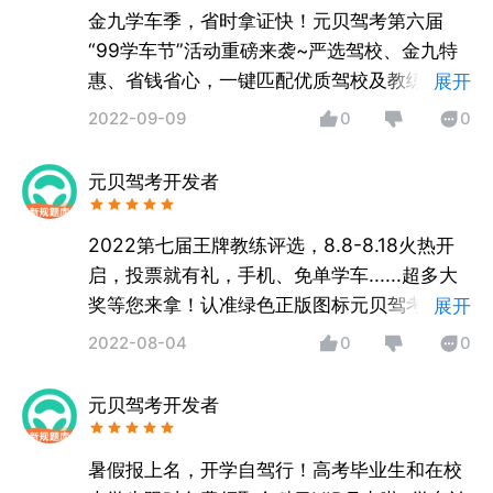
金九学车季，省时拿证快！元贝驾考第六届
“99学车节”活动重磅来袭~严选驾校、金九特
惠、省钱省心，一键匹配优质驾校及教练，一
展开
站式拿证，快速通关！快来App体验吧~如有
2022-09-09
0
0
疑问，可通过APP内意见反馈，客服随时为您
服务哦！
元贝驾考开发者
2022第七届王牌教练评选，8.8-8.18火热开
启，投票就有礼，手机、免单学车......超多大
奖等您来拿！认准绿色正版图标元贝驾考，题
展开
库新，解析准，拿证快！如有疑问，可通过
2022-08-04
0
0
APP内意见反馈，客服随时为您服务哦！
元贝驾考开发者
暑假报上名，开学自驾行！高考毕业生和在校