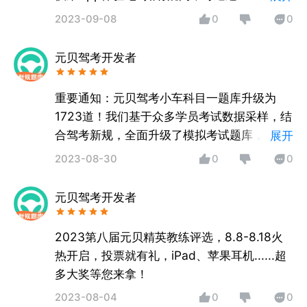
见反馈，客服随时为您服务哦！
2023-09-08
0
0
元贝驾考开发者
重要通知：元贝驾考小车科目一题库升级为
1723道！我们基于众多学员考试数据采样，结
合驾考新规，全面升级了模拟考试题库，升级
展开
后的题库更精准，刷题更高效，备考更轻松！
2023-08-30
0
0
元贝驾考开发者
2023第八届元贝精英教练评选，8.8-8.18火
热开启，投票就有礼，iPad、苹果耳机......超
多大奖等您来拿！
2023-08-04
0
0