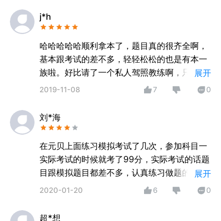
j*h
哈哈哈哈哈顺利拿本了，题目真的很齐全啊，
基本跟考试的差不多，轻轻松松的也是有本一
族啦。好比请了一个私人驾照教练啊，只要自
展开
己不懂的，都可以找到。还有习题解析也可以
2019-11-08
7
0
增加记忆，棒！
刘*海
在元贝上面练习模拟考试了几次，参加科目一
实际考试的时候就考了99分，实际考试的话题
目跟模拟题目都差不多，认真练习做题的话肯
展开
定没问题的，最近在看科目二视频，加油啊。
2020-01-20
6
0
超*想