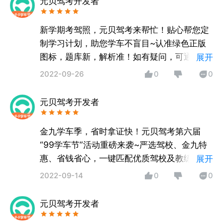
元贝驾考开发者
新学期考驾照，元贝驾考来帮忙！贴心帮您定
制学习计划，助您学车不盲目~认准绿色正版
图标，题库新，解析准！如有疑问，可通过
展开
APP内意见反馈，客服随时为您服务哦！
2022-09-26
0
0
元贝驾考开发者
金九学车季，省时拿证快！元贝驾考第六届
“99学车节”活动重磅来袭~严选驾校、金九特
惠、省钱省心，一键匹配优质驾校及教练，一
展开
站式拿证，快速通关！快来App体验吧~如有
2022-09-14
0
0
疑问，可通过APP内意见反馈，客服随时为您
服务哦！
元贝驾考开发者