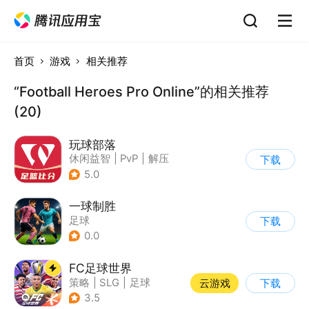
首页
游戏
相关推荐
“Football Heroes Pro Online”的相关推荐
(20)
玩球部落
休闲益智
|
PvP
|
解压
下载
|
写实
5.0
一球制胜
足球
下载
0.0
FC足球世界
策略
|
SLG
|
足球
云游戏
下载
|
端游移植
3.5