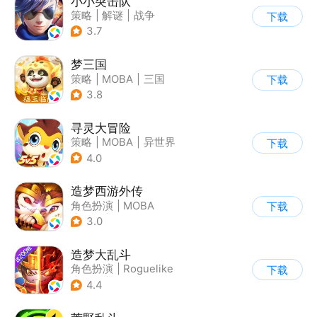
小小突击队
策略
|
解谜
|
战争
下载
|
5v5
3.7
梦三国
策略
|
MOBA
|
三国
下载
|
中国风
3.8
寻灵大冒险
策略
|
MOBA
|
异世界
下载
|
寻灵大冒险
4.0
造梦西游外传
角色扮演
|
MOBA
下载
|
西游
|
卡通
3.0
造梦大乱斗
角色扮演
|
Roguelike
下载
|
西游
|
Q版
4.4