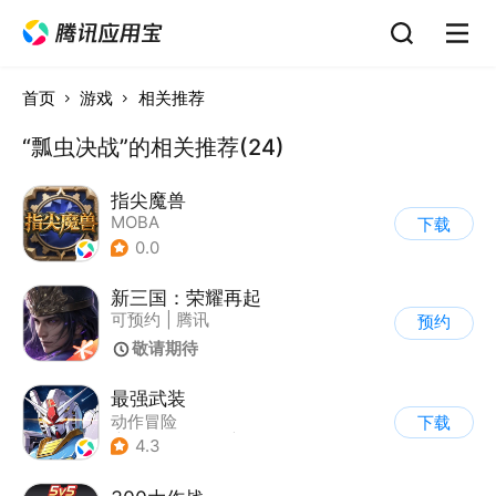
首页
游戏
相关推荐
“瓢虫决战”的相关推荐(24)
指尖魔兽
MOBA
下载
0.0
新三国：荣耀再起
可预约
|
腾讯
预约
敬请期待
最强武装
动作冒险
下载
|
第三人称射击
|
科幻
4.3
|
剧情