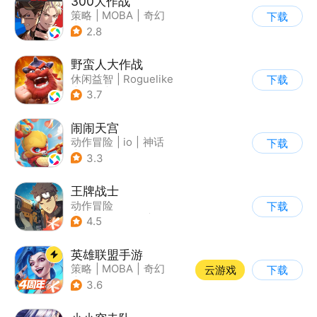
300大作战
策略
|
MOBA
|
奇幻
下载
|
5v5
2.8
野蛮人大作战
休闲益智
|
Roguelike
下载
|
奇幻
|
卡通
3.7
闹闹天宫
动作冒险
|
io
|
神话
下载
|
中国风
3.3
王牌战士
动作冒险
下载
|
第一人称射击
|
枪战
4.5
|
5v5
英雄联盟手游
策略
|
MOBA
|
奇幻
云游戏
下载
|
英雄联盟
3.6