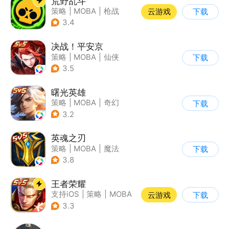
荒野乱斗
策略
|
MOBA
|
枪战
云游戏
下载
|
3v3
3.4
决战！平安京
策略
|
MOBA
|
仙侠
下载
|
阴阳师
3.5
曙光英雄
策略
|
MOBA
|
奇幻
下载
|
5v5
3.2
英魂之刃
策略
|
MOBA
|
魔法
下载
|
英魂之刃
3.8
王者荣耀
支持iOS
|
策略
|
MOBA
云游戏
下载
|
奇幻
3.3