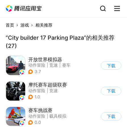
首页
游戏
相关推荐
“City builder 17 Parking Plaza”的相关推荐
(27)
开放世界模拟器
动作冒险
|
竞速
|
赛车
下载
|
开放世界
3.7
摩托赛车超级联赛
动作冒险
|
竞速
下载
|
摩托车
|
挑战赛
1.0
赛车挑战赛
动作冒险
|
载具模拟
下载
|
汽车
|
写实
0.0