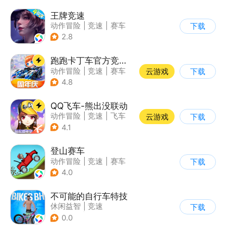
王牌竞速
动作冒险
|
竞速
|
赛车
下载
|
漂移
2.8
跑跑卡丁车官方竞速版
动作冒险
|
竞速
|
赛车
云游戏
下载
|
跑跑卡丁车
4.8
QQ飞车-熊出没联动
动作冒险
|
竞速
|
飞车
云游戏
下载
|
漂移
4.1
登山赛车
动作冒险
|
竞速
|
赛车
下载
|
卡通
4.0
不可能的自行车特技
休闲益智
|
竞速
下载
|
自行车
|
写实
0.0