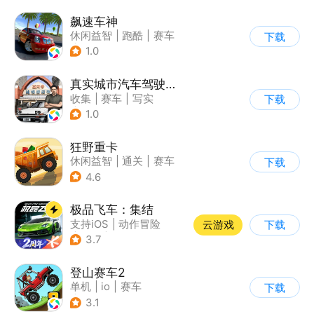
飙速车神
休闲益智
|
跑酷
|
赛车
下载
|
漂移
1.0
真实城市汽车驾驶3D
收集
|
赛车
|
写实
下载
|
竞速
1.0
狂野重卡
休闲益智
|
通关
|
赛车
下载
4.6
极品飞车：集结
支持iOS
|
动作冒险
云游戏
下载
|
竞速
|
赛车
3.7
登山赛车2
单机
|
io
|
赛车
下载
|
欧美风
3.1