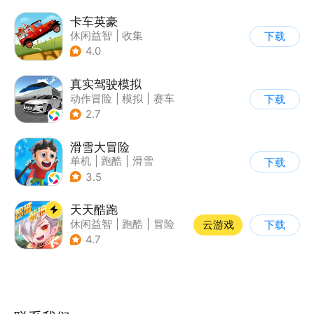
卡车英豪
休闲益智
|
收集
下载
4.0
真实驾驶模拟
动作冒险
|
模拟
|
赛车
下载
|
漂移
2.7
滑雪大冒险
单机
|
跑酷
|
滑雪
下载
|
游道易
3.5
天天酷跑
休闲益智
|
跑酷
|
冒险
云游戏
下载
|
萌系
4.7