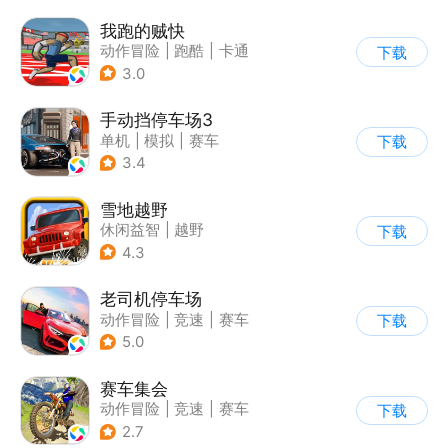
我跑的贼快
动作冒险
|
跑酷
|
卡通
下载
3.0
手动挡停车场3
单机
|
模拟
|
赛车
下载
|
开放世界
3.4
雪地越野
休闲益智
|
越野
下载
|
横版过关
4.3
老司机停车场
动作冒险
|
竞速
|
赛车
下载
|
写实
5.0
赛车集会
动作冒险
|
竞速
|
赛车
下载
|
写实
2.7