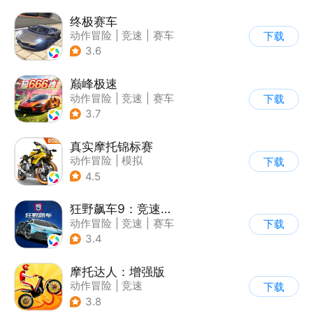
终极赛车
动作冒险
|
竞速
|
赛车
下载
3.6
巅峰极速
动作冒险
|
竞速
|
赛车
下载
|
漂移
3.7
真实摩托锦标赛
动作冒险
|
模拟
下载
|
摩托车
|
写实
4.5
狂野飙车9：竞速传奇
动作冒险
|
竞速
|
赛车
下载
|
狂野飙车
3.4
摩托达人：增强版
动作冒险
|
竞速
下载
|
摩托车
|
卡通
3.8