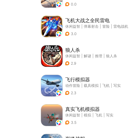
0.0
飞机大战之全民雷电
休闲益智
|
弹幕射击
|
冒险
|
雷电战机
3.0
狼人杀
休闲益智
|
解谜
|
推理
|
狼人杀
2.9
飞行模拟器
动作冒险
|
载具模拟
|
飞机
|
写实
2.3
真实飞机模拟器
休闲益智
|
模拟
|
飞机
|
写实
3.5