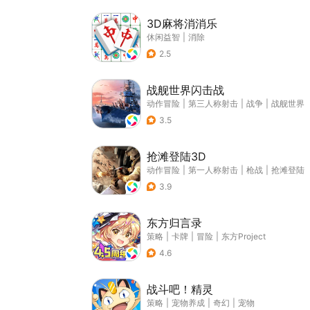
3D麻将消消乐
休闲益智
|
消除
2.5
战舰世界闪击战
动作冒险
|
第三人称射击
|
战争
|
战舰世界
3.5
抢滩登陆3D
动作冒险
|
第一人称射击
|
枪战
|
抢滩登陆
3.9
东方归言录
策略
|
卡牌
|
冒险
|
东方Project
4.6
战斗吧！精灵
策略
|
宠物养成
|
奇幻
|
宠物