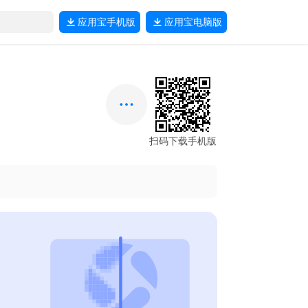
应用宝
手机版
应用宝
电脑版
扫码下载手机版