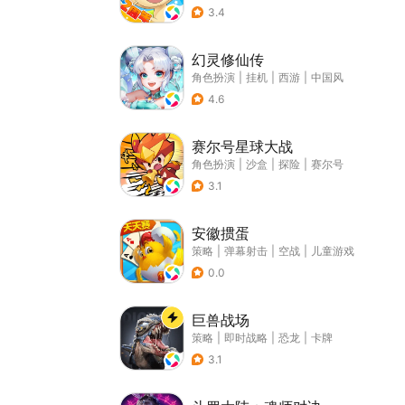
3.4
幻灵修仙传
角色扮演
|
挂机
|
西游
|
中国风
4.6
赛尔号星球大战
角色扮演
|
沙盒
|
探险
|
赛尔号
3.1
安徽掼蛋
策略
|
弹幕射击
|
空战
|
儿童游戏
0.0
巨兽战场
策略
|
即时战略
|
恐龙
|
卡牌
3.1