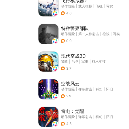
飞行模拟器2
动作冒险
|
载具模拟
|
飞机
|
写实
4.6
特种警察部队
动作冒险
|
第一人称射击
|
枪战
|
写实
0.0
现代空战3D
策略
|
PvP
|
军事
|
战术竞技
3.7
空战风云
动作冒险
|
弹幕射击
|
科幻
|
怀旧
2.9
雷电：觉醒
动作冒险
|
弹幕射击
|
科幻
|
怀旧
4.3