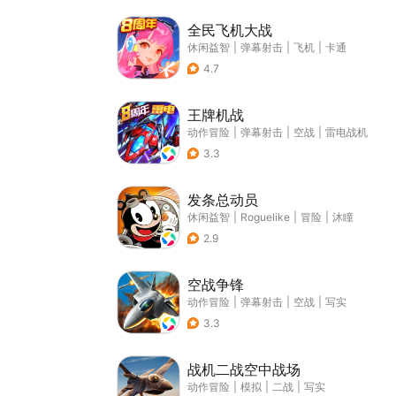
全民飞机大战
休闲益智
|
弹幕射击
|
飞机
|
卡通
4.7
王牌机战
动作冒险
|
弹幕射击
|
空战
|
雷电战机
3.3
发条总动员
休闲益智
|
Roguelike
|
冒险
|
沐瞳
2.9
空战争锋
动作冒险
|
弹幕射击
|
空战
|
写实
3.3
战机二战空中战场
动作冒险
|
模拟
|
二战
|
写实