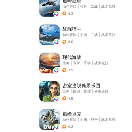
巅峰战舰
动作冒险
|
模拟
|
二战
|
战术竞技
4.3
战舰猎手
动作冒险
|
射击
|
二战
|
战术竞技
4.0
现代海战
策略
|
卡牌
|
军事
|
战术竞技
3.9
密室逃脱糖果乐园
策略
|
解谜
|
推理
|
密室逃脱
4.8
巅峰坦克
动作冒险
|
射击
|
战争
|
战术竞技
4.3