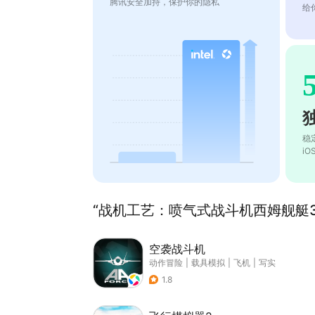
腾讯安全加持，保护你的隐私
给
稳
i
“战机工艺：喷气式战斗机西姆舰艇3D
空袭战斗机
动作冒险
|
载具模拟
|
飞机
|
写实
1.8