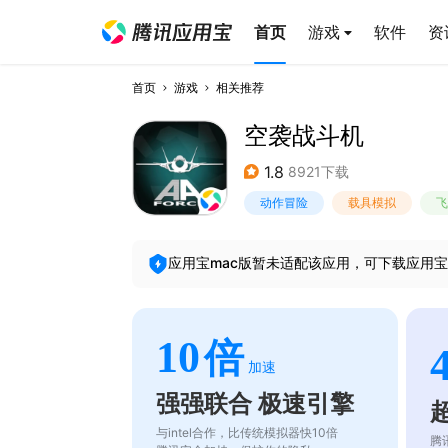
首页
游戏
软件
资
首页
游戏
相关推荐
空袭战斗机
1.8
8921下载
动作冒险
载具模拟
飞
应用宝mac版暂未适配该应用，可下载应用宝
10
倍
加速
强强联合 极速引擎
与intel合作，比传统模拟器快10倍
腾