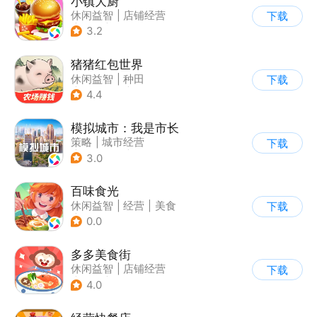
小镇大厨
休闲益智
|
店铺经营
下载
|
美食
|
卡通
3.2
猪猪红包世界
休闲益智
|
种田
下载
|
田园生活
|
积分网赚
4.4
模拟城市：我是市长
策略
|
城市经营
下载
|
模拟城市
|
开放世界
3.0
百味食光
休闲益智
|
经营
|
美食
下载
|
卡通
0.0
多多美食街
休闲益智
|
店铺经营
下载
|
美食
|
儿童游戏
4.0