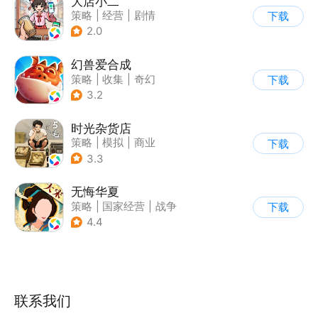
大店小二
策略
|
经营
|
剧情
下载
|
古风
2.0
幻兽爱合成
策略
|
收集
|
奇幻
下载
|
卡通
3.2
时光杂货店
策略
|
模拟
|
商业
下载
|
童年
3.3
无悔华夏
策略
|
国家经营
|
战争
下载
|
中国风
4.4
联系我们