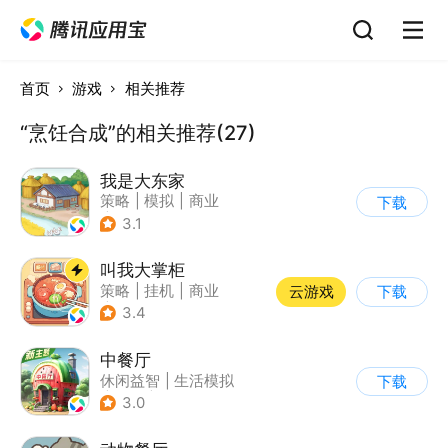
首页
游戏
相关推荐
“烹饪合成”的相关推荐(27)
我是大东家
策略
|
模拟
|
商业
下载
|
卡通
3.1
叫我大掌柜
策略
|
挂机
|
商业
云游戏
下载
|
古风
3.4
中餐厅
休闲益智
|
生活模拟
下载
|
餐厅
|
中餐厅
3.0