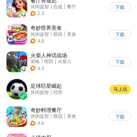
餐厅养成记
休闲益智
|
合成
|
餐厅
下载
|
清新
2.3
奇妙世界美食
休闲益智
|
模拟
|
美食
下载
|
宝宝巴士
4.8
火柴人神话战场
策略
|
塔防
|
火柴人
下载
|
休闲益智
4.3
足球巨星崛起
马上玩
休闲益智
|
经营
奇妙料理餐厅
休闲益智
|
模拟
|
美食
下载
|
宝宝巴士
4.6