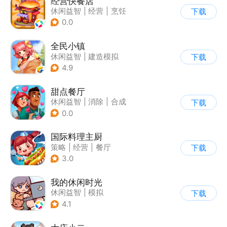
经营快餐店
休闲益智
|
经营
|
烹饪
下载
|
卡通
0.0
全民小镇
休闲益智
|
建造模拟
下载
|
卡通
|
腾讯
4.9
甜点餐厅
休闲益智
|
消除
|
合成
下载
0.0
国际料理主厨
策略
|
经营
|
餐厅
下载
|
学习教育
3.0
我的休闲时光
休闲益智
|
模拟
下载
4.1