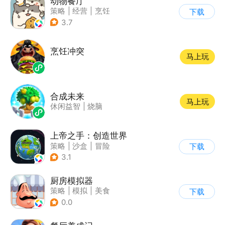
动物餐厅
策略
|
经营
|
烹饪
下载
|
宠物
3.7
烹饪冲突
马上玩
合成未来
马上玩
休闲益智
|
烧脑
上帝之手：创造世界
策略
|
沙盒
|
冒险
下载
|
卡通
3.1
厨房模拟器
策略
|
模拟
|
美食
下载
|
剧情
0.0