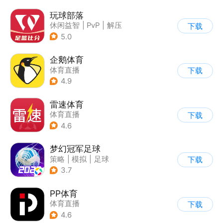
玩球部落
休闲益智
|
PvP
|
解压
下载
|
写实
5.0
企鹅体育
体育直播
下载
4.9
雷速体育
体育直播
下载
4.6
梦幻冠军足球
策略
|
模拟
|
足球
下载
|
写实
3.7
PP体育
体育直播
下载
4.6