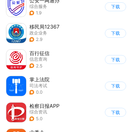
公安一网通办
综合服务
下载
|
业务咨询办理
1.9
|
政企业务
移民局12367
政企业务
下载
2.9
百行征信
信息查询
下载
|
业务咨询办理
2.5
|
政企业务
掌上法院
司法考试
下载
0.0
检察日报APP
综合资讯
下载
5.0