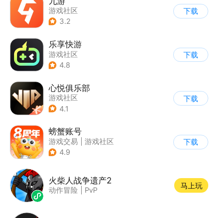
九游
游戏社区
下载
3.2
乐享快游
游戏社区
下载
4.8
心悦俱乐部
游戏社区
下载
4.1
螃蟹账号
游戏交易
|
游戏社区
下载
|
代练陪玩
4.9
火柴人战争遗产2
马上玩
动作冒险
|
PvP