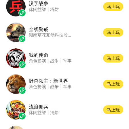
汉字战争
马上玩
休闲益智
|
塔防
全线警戒
马上玩
湖南草花互动科技股份公司
我的使命
马上玩
角色扮演
|
战争
|
军事
野兽领主：新世界
马上玩
角色扮演
|
战争
|
军事
流浪佣兵
马上玩
休闲益智
|
消除