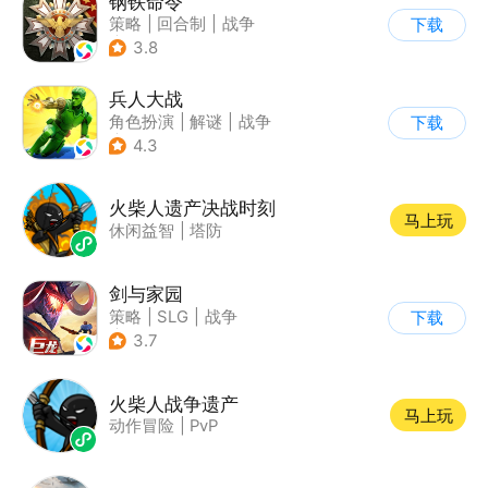
钢铁命令
策略
|
回合制
|
战争
下载
|
欧美风
3.8
兵人大战
角色扮演
|
解谜
|
战争
下载
|
文字游戏
4.3
火柴人遗产决战时刻
马上玩
休闲益智
|
塔防
剑与家园
策略
|
SLG
|
战争
下载
|
欧美风
3.7
火柴人战争遗产
马上玩
动作冒险
|
PvP