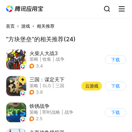
首页
游戏
相关推荐
“方块堡垒”的相关推荐(24)
火柴人大战3
策略
|
收集
|
战争
下载
|
火柴人
3.4
三国：谋定天下
策略
|
SLG
|
三国
云游戏
下载
|
中国风
3.8
铁锈战争
策略
|
即时战略
|
战争
下载
|
像素风
2.5