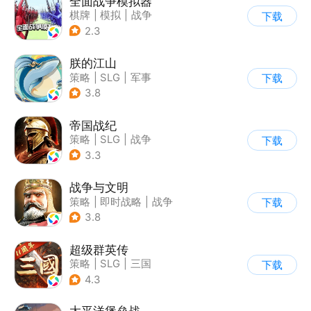
全面战争模拟器
棋牌
|
模拟
|
战争
下载
|
像素风
2.3
朕的江山
策略
|
SLG
|
军事
下载
|
写实
3.8
帝国战纪
策略
|
SLG
|
战争
下载
|
写实
3.3
战争与文明
策略
|
即时战略
|
战争
下载
|
欧美风
3.8
超级群英传
策略
|
SLG
|
三国
下载
|
中国风
4.3
太平洋堡垒战