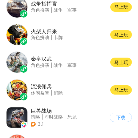
战争指挥官
马上玩
角色扮演
|
战争
|
军事
火柴人归来
马上玩
角色扮演
|
卡牌
秦皇汉武
马上玩
角色扮演
|
战争
|
军事
流浪佣兵
马上玩
休闲益智
|
消除
巨兽战场
策略
|
即时战略
|
恐龙
下载
|
卡牌
3.1