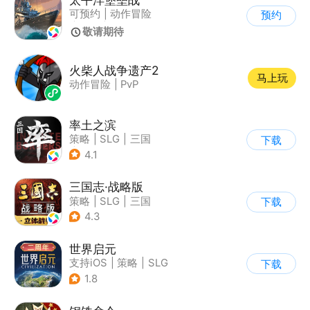
可预约
|
动作冒险
预约
|
格斗
|
科幻
敬请期待
火柴人战争遗产2
马上玩
动作冒险
|
PvP
率土之滨
策略
|
SLG
|
三国
下载
|
中国风
4.1
三国志·战略版
策略
|
SLG
|
三国
下载
|
三国志
4.3
世界启元
支持iOS
|
策略
|
SLG
下载
|
战争
1.8