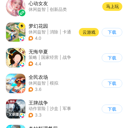
心动女友
马上玩
休闲益智
|
创新品类
梦幻花园
休闲益智
|
消除
|
卡通
云游戏
下载
|
创梦天地
4.0
无悔华夏
策略
|
国家经营
|
战争
下载
|
中国风
4.4
全民农场
休闲益智
|
模拟
下载
|
田园生活
|
卡通
3.6
王牌战争
动作冒险
|
沙盒
|
军事
下载
|
开放世界
3.3