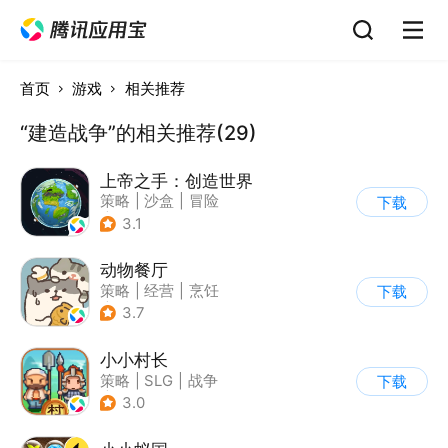
首页
游戏
相关推荐
“建造战争”的相关推荐(29)
上帝之手：创造世界
策略
|
沙盒
|
冒险
下载
|
卡通
3.1
动物餐厅
策略
|
经营
|
烹饪
下载
|
宠物
3.7
小小村长
策略
|
SLG
|
战争
下载
|
像素风
3.0