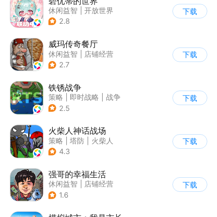
碧优蒂的世界
休闲益智
|
开放世界
下载
|
Q版
|
捏脸
2.8
威玛传奇餐厅
休闲益智
|
店铺经营
下载
|
美食
|
卡通
2.7
铁锈战争
策略
|
即时战略
|
战争
下载
|
像素风
2.5
火柴人神话战场
策略
|
塔防
|
火柴人
下载
|
休闲益智
4.3
强哥的幸福生活
休闲益智
|
店铺经营
下载
|
卡通
|
Q版
1.6