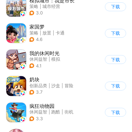
模拟城市：我是市长
策略
|
城市经营
下载
|
模拟城市
|
开放世界
3.0
家国梦
策略
|
放置
|
卡通
下载
|
腾讯
4.6
我的休闲时光
休闲益智
|
模拟
下载
4.1
奶块
创新品类
|
沙盒
|
冒险
下载
|
开放世界
3.7
疯狂动物园
休闲益智
|
跑酷
|
街机
下载
|
像素风
3.3