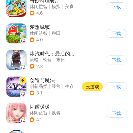
奇妙料理餐厅
休闲益智
|
模拟
|
美食
下载
|
宝宝巴士
4.6
梦想城镇
休闲益智
|
种田
下载
|
田园生活
|
中国风
4.0
冰汽时代：最后的家园
策略
|
经营
|
末日
下载
|
steam游戏
2.3
创造与魔法
创新品类
|
经营
|
生存
云游戏
下载
|
开放世界
3.1
闪耀暖暖
休闲益智
|
换装
下载
|
女性向
|
二次元
4.1