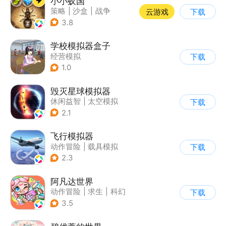
小小蚁国
策略
|
沙盒
|
战争
云游戏
下载
|
写实
3.8
学校模拟器盒子
经营模拟
下载
1.0
毁灭星球模拟器
休闲益智
|
太空模拟
下载
|
太空
2.1
飞行模拟器
动作冒险
|
载具模拟
下载
|
飞机
|
写实
2.3
阿凡达世界
动作冒险
|
求生
|
科幻
下载
|
开放世界
3.5