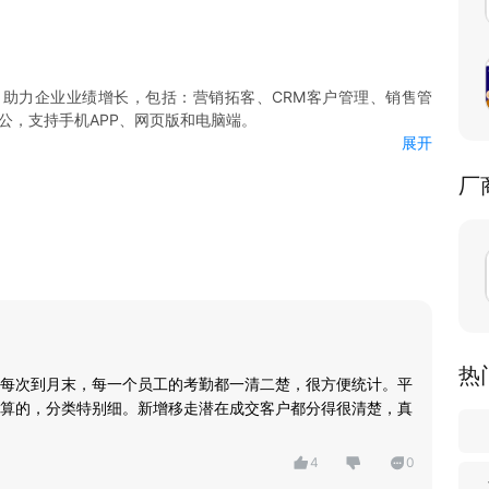
助力企业业绩增长，包括：营销拓客、CRM客户管理、销售管
公，支持手机APP、网页版和电脑端。
展开
，同时提供丰富的获客素材、获客手段触达客户，强化社交获客能
厂
订单、商品、合同、回款）、成交管理、营销推广等，搭配强大的
管理客户
统计、云电话、电话排行榜等，让CRM与电话机完美结合，帮助
业绩
、定位打卡、外勤轨迹等，解决员工外出考勤困扰，提高外勤管理
报表)、库存管理(入库
务管理、企业云盘、在线聊天等丰富的功能
热
每次到月末，每一个员工的考勤都一清二楚，很方便统计。平
算的，分类特别细。新增移走潜在成交客户都分得很清楚，真
4
0