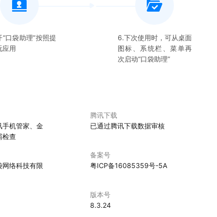
开“
口袋助理
”按照提
6.下次使用时，可从桌面
玩应用
图标、系统栏、菜单再
次启动“
口袋助理
”
腾讯下载
讯手机管家、金
已通过腾讯下载数据审核
霸检查
备案号
袋网络科技有限
粤ICP备16085359号-5A
版本号
8.3.24