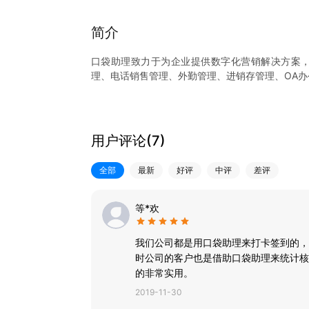
简介
口袋助理致力于为企业提供数字化营销解决方案，
理、电话销售管理、外勤管理、进销存管理、OA办
- 营销拓客：满足企业多渠道获客、线索统一管理
力，推动客户转化
- 智能CRM：客户管理、销售流程管理（商机、
用户评论(
7
)
数据分析报表，帮助企业更简单的掌控公司业绩和
- 电话销售管理：一键拨号、电话录音、电话数据
全部
最新
好评
中评
差评
企业掌握员工通话数据，优化沟通话术，提升销售
- 移动考勤：手机考勤、排班打卡、外出拜访签到
效率
等*欢
- 进销存：涵盖采购管理(采购订单、供应商、采购
- OA办公：流程审批、工作汇报、移动报销、任
我们公司都是用口袋助理来打卡签到的，
时公司的客户也是借助口袋助理来统计核
的非常实用。
2019-11-30