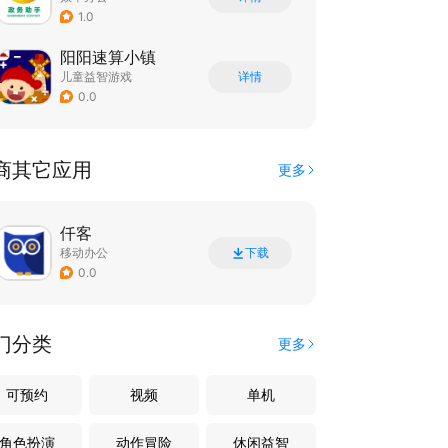
1.0
阳阳速算小镇
儿童益智游戏
详情
0.0
商其它应用
更多
仟客
移动办公
下载
0.0
门分类
更多
可预约
视频
单机
角色扮演
动作冒险
休闲益智