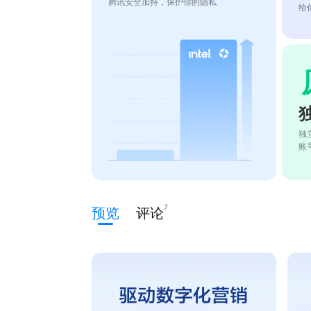
腾讯安全加持，保护你的隐私
给
独
账
7
预览
评论