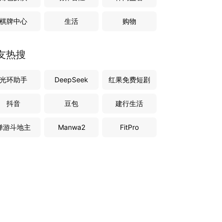
棋牌中心
生活
购物
友热搜
光环助手
DeepSeek
红果免费短剧
抖音
豆包
建行生活
禅游斗地主
Manwa2
FitPro