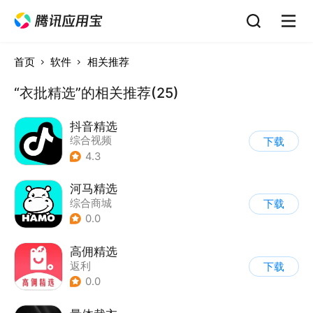
首页
软件
相关推荐
“衣批精选”的相关推荐(25)
抖音精选
综合视频
下载
4.3
河马精选
综合商城
下载
0.0
高佣精选
返利
下载
0.0