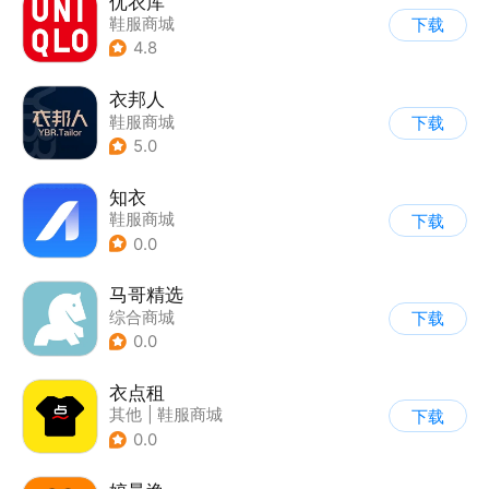
优衣库
鞋服商城
下载
4.8
衣邦人
鞋服商城
下载
5.0
知衣
鞋服商城
下载
0.0
马哥精选
综合商城
下载
0.0
衣点租
其他
|
鞋服商城
下载
0.0