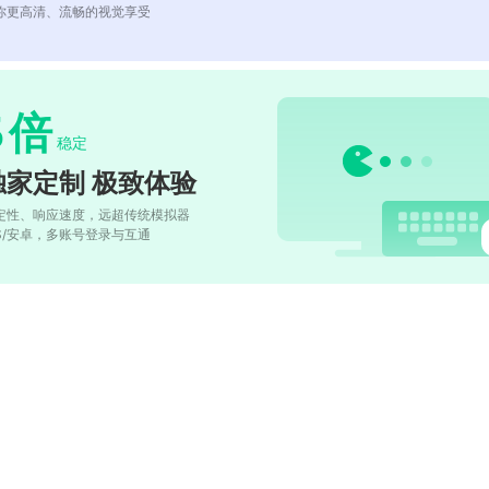
你更高清、流畅的视觉享受
5
倍
稳定
独家定制 极致体验
定性、响应速度，远超传统模拟器
OS/安卓，多账号登录与互通