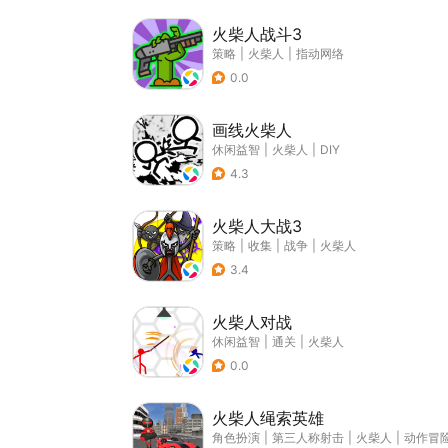
火柴人战斗3
策略
|
火柴人
|
指动网络
0.0
画线火柴人
休闲益智
|
火柴人
|
DIY
4.3
火柴人大战3
策略
|
收集
|
战争
|
火柴人
3.4
火柴人对战
休闲益智
|
通关
|
火柴人
0.0
火柴人绳索英雄
角色扮演
|
第三人称射击
|
火柴人
|
动作冒