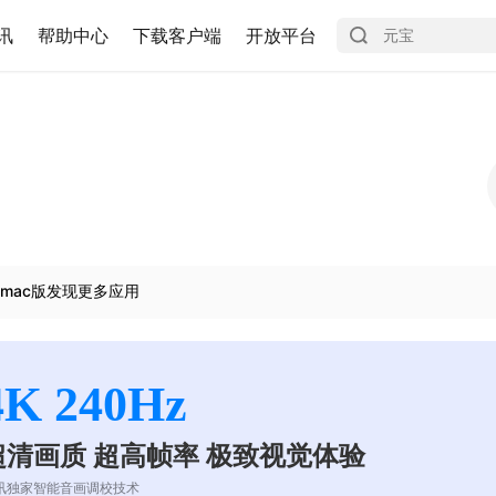
讯
帮助中心
下载客户端
开放平台
mac版发现更多应用
4K 240Hz
超清画质 超高帧率 极致视觉体验
讯独家智能音画调校技术