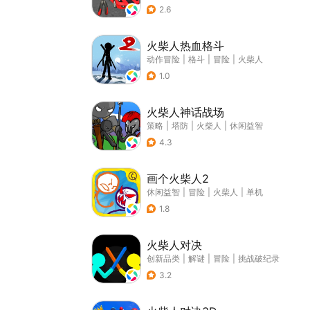
2.6
火柴人热血格斗
动作冒险
|
格斗
|
冒险
|
火柴人
1.0
火柴人神话战场
策略
|
塔防
|
火柴人
|
休闲益智
4.3
画个火柴人2
休闲益智
|
冒险
|
火柴人
|
单机
1.8
火柴人对决
创新品类
|
解谜
|
冒险
|
挑战破纪录
3.2