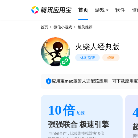
首页
游戏
软件
资
首页
微信小游戏
相关推荐
火柴人经典版
休闲益智
烧脑
应用宝mac版暂未适配该应用，可下载应用宝
10
倍
加速
强强联合 极速引擎
与intel合作，比传统模拟器快10倍
腾