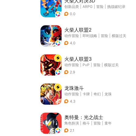
火柴人对决3D
创新品类
|
ARPG
|
冒险
|
挑战破纪录
0.0
火柴人联盟2
动作冒险
|
即时战略
|
冒险
|
横版过关
4.0
火柴人联盟3
动作冒险
|
PvP
|
冒险
|
横版过关
2.9
龙珠激斗
动作冒险
|
卡牌
|
奇幻
|
龙珠
4.3
奥特曼：光之战士
角色扮演
|
格斗
|
冒险
|
童年
2.1