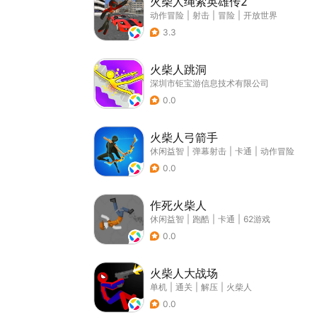
火柴人绳索英雄传2
动作冒险
|
射击
|
冒险
|
开放世界
3.3
火柴人跳洞
深圳市钜宝游信息技术有限公司
0.0
火柴人弓箭手
休闲益智
|
弹幕射击
|
卡通
|
动作冒险
0.0
作死火柴人
休闲益智
|
跑酷
|
卡通
|
62游戏
0.0
火柴人大战场
单机
|
通关
|
解压
|
火柴人
0.0