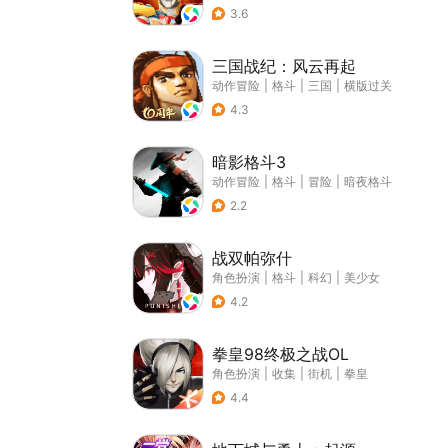
3.6
三国战纪：风云再起
动作冒险
|
格斗
|
三国
|
横版过关
4.3
暗影格斗3
动作冒险
|
格斗
|
冒险
|
暗夜格斗
2.2
战双帕弥什
角色扮演
|
格斗
|
科幻
|
美少女
4.2
拳皇98终极之战OL
角色扮演
|
收集
|
街机
|
拳皇
4.4