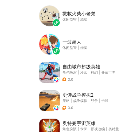
救救火柴小老弟
休闲益智
|
烧脑
一波超人
休闲益智
|
烧脑
自由城市超级英雄
角色扮演
|
沙盒
|
科幻
|
开放世界
3.0
史诗战争模拟2
策略
|
战争模拟
|
战争
|
卡通
0.0
奥特曼宇宙英雄
角色扮演
|
卡牌
|
影视改编
|
奥特曼