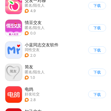
交友一对聊
匿名/陌生人
下载
4.9
情豆交友
匿名/陌生人
下载
0.0
小蓝同志交友软件
同性交友
下载
2.0
简友
匿名/陌生人
下载
1.0
电鸽
好友社交
下载
2.8