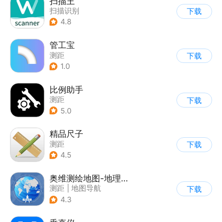
扫描王
扫描识别
下载
4.8
管工宝
测距
下载
1.0
比例助手
测距
下载
5.0
精品尺子
测距
下载
4.5
奥维测绘地图-地理规划好助手
测距
|
地图导航
下载
|
其他测量工具
4.3