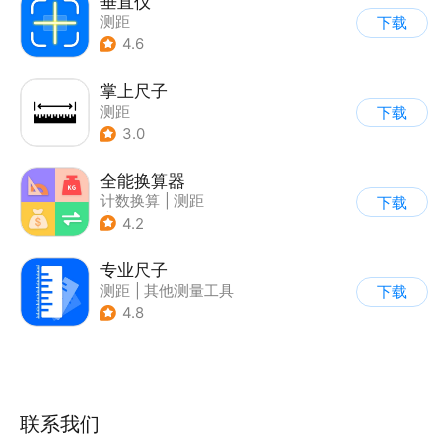
垂直仪
测距
下载
4.6
掌上尺子
测距
下载
3.0
全能换算器
计数换算
|
测距
下载
|
其他测量工具
4.2
|
手电激光
专业尺子
测距
|
其他测量工具
下载
4.8
联系我们