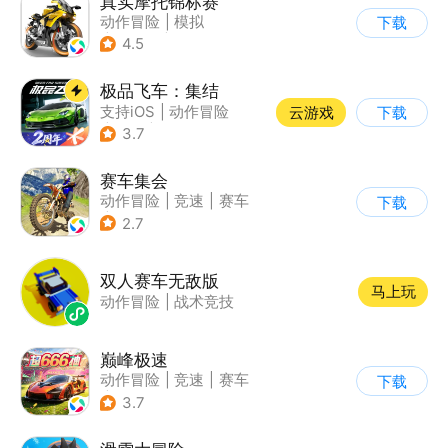
真实摩托锦标赛
动作冒险
|
模拟
下载
|
摩托车
|
写实
4.5
极品飞车：集结
支持iOS
|
动作冒险
云游戏
下载
|
竞速
|
赛车
3.7
赛车集会
动作冒险
|
竞速
|
赛车
下载
|
写实
2.7
双人赛车无敌版
马上玩
动作冒险
|
战术竞技
巅峰极速
动作冒险
|
竞速
|
赛车
下载
|
漂移
3.7