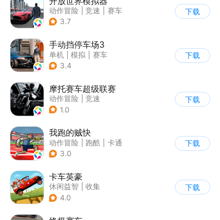
开放世界模拟器
动作冒险
|
竞速
|
赛车
下载
|
开放世界
3.7
手动挡停车场3
单机
|
模拟
|
赛车
下载
|
开放世界
3.4
摩托赛车超级联赛
动作冒险
|
竞速
下载
|
摩托车
|
挑战赛
1.0
我跑的贼快
动作冒险
|
跑酷
|
卡通
下载
3.0
卡车英豪
休闲益智
|
收集
下载
4.0