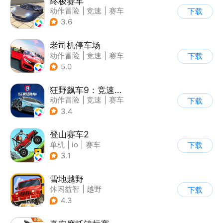
终极赛车
动作冒险
|
竞速
|
赛车
下载
3.6
老司机停车场
动作冒险
|
竞速
|
赛车
下载
|
写实
5.0
狂野飙车9：竞速传奇
动作冒险
|
竞速
|
赛车
下载
|
狂野飙车
3.4
登山赛车2
单机
|
io
|
赛车
下载
|
欧美风
3.1
雪地越野
休闲益智
|
越野
下载
|
横版过关
4.3