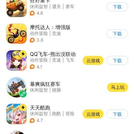
狂野重卡
休闲益智
|
通关
|
赛车
下载
4.6
摩托达人：增强版
动作冒险
|
竞速
下载
|
摩托车
|
卡通
3.8
QQ飞车-熊出没联动
动作冒险
|
竞速
|
飞车
云游戏
下载
|
漂移
4.1
暴爽疯狂赛车
马上玩
休闲益智
|
烧脑
天天酷跑
休闲益智
|
跑酷
|
冒险
云游戏
下载
|
萌系
4.7