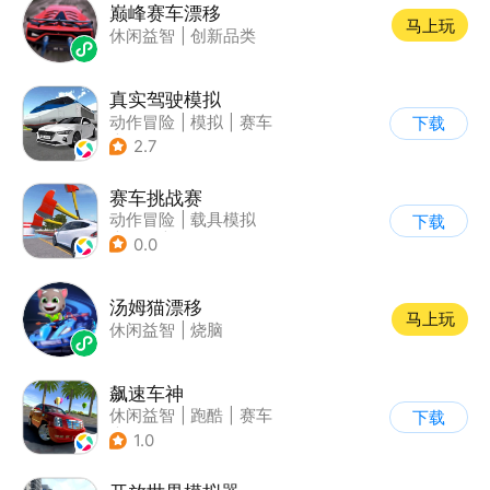
巅峰赛车漂移
马上玩
休闲益智
|
创新品类
真实驾驶模拟
动作冒险
|
模拟
|
赛车
下载
|
漂移
2.7
赛车挑战赛
动作冒险
|
载具模拟
下载
|
汽车
|
写实
0.0
汤姆猫漂移
马上玩
休闲益智
|
烧脑
飙速车神
休闲益智
|
跑酷
|
赛车
下载
|
漂移
1.0