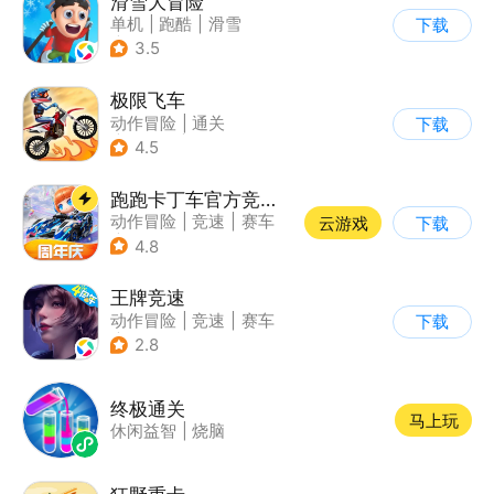
滑雪大冒险
单机
|
跑酷
|
滑雪
下载
|
游道易
3.5
极限飞车
动作冒险
|
通关
下载
|
摩托车
|
横版过关
4.5
跑跑卡丁车官方竞速版
动作冒险
|
竞速
|
赛车
云游戏
下载
|
跑跑卡丁车
4.8
王牌竞速
动作冒险
|
竞速
|
赛车
下载
|
漂移
2.8
终极通关
马上玩
休闲益智
|
烧脑