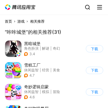
首页
游戏
相关推荐
“咔咔城堡”的相关推荐(31)
黑暗城堡
角色扮演
|
解谜
|
奇幻
下载
|
暗黑
3.4
雪糕工厂
休闲益智
|
经营
|
美食
下载
|
宝宝巴士
4.7
奇妙逻辑启蒙
休闲益智
|
模拟
|
冒险
下载
|
宝宝巴士
4.6