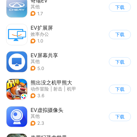
奇瑞EV
其他
下载
1.7
EV扩展屏
效率办公
下载
1.0
EV屏幕共享
其他
下载
5.0
熊出没之机甲熊大
动作冒险
|
射击
|
机甲
下载
|
熊出没
3.6
EV虚拟摄像头
其他
下载
2.3