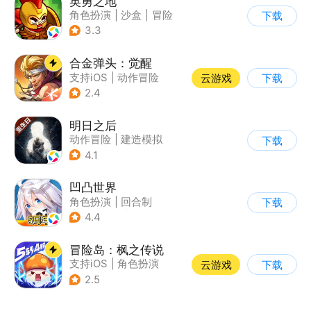
英勇之地
角色扮演
|
沙盒
|
冒险
下载
|
steam游戏
3.3
合金弹头：觉醒
支持iOS
|
动作冒险
云游戏
下载
|
射击
|
街机
2.4
明日之后
动作冒险
|
建造模拟
下载
|
丧尸
|
明日之后
4.1
凹凸世界
角色扮演
|
回合制
下载
|
动漫改编
|
凹凸世界
4.4
冒险岛：枫之传说
支持iOS
|
角色扮演
云游戏
下载
|
放置
|
冒险
2.5