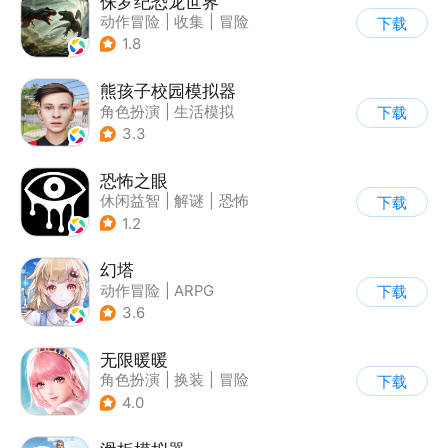
侏罗纪恐龙世界
动作冒险
|
收集
|
冒险
下载
|
写实
1.8
熊孩子校园模拟器
角色扮演
|
生活模拟
下载
|
写实
3.3
恐怖之眼
休闲益智
|
解谜
|
恐怖
下载
|
单机
1.2
幻塔
动作冒险
|
ARPG
下载
|
奇幻
|
开放世界
3.6
无限暖暖
角色扮演
|
换装
|
冒险
下载
|
开放世界
4.0