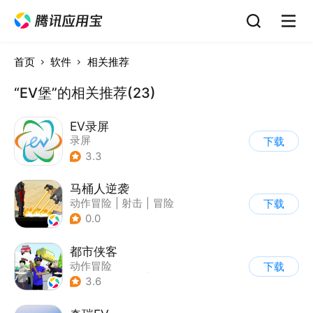
首页
软件
相关推荐
“EV堡”的相关推荐(23)
EV录屏
录屏
下载
3.3
马桶人逆袭
动作冒险
|
射击
|
冒险
下载
|
像素风
0.0
都市侠客
动作冒险
下载
|
第一人称射击
|
冒险
3.6
|
开放世界