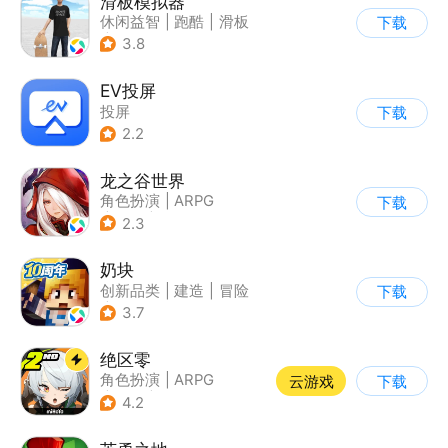
滑板模拟器
休闲益智
|
跑酷
|
滑板
下载
|
卡通
3.8
EV投屏
投屏
下载
2.2
龙之谷世界
角色扮演
|
ARPG
下载
|
奇幻
|
开放世界
2.3
奶块
创新品类
|
建造
|
冒险
下载
|
开放世界
3.7
绝区零
角色扮演
|
ARPG
云游戏
下载
|
冒险
|
美少女
4.2