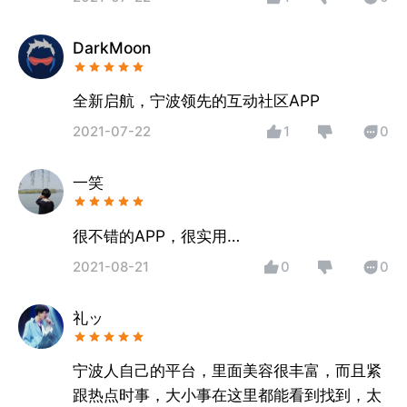
DarkMoon
全新启航，宁波领先的互动社区APP
2021-07-22
1
0
一笑
很不错的APP，很实用…
2021-08-21
0
0
礼ッ
宁波人自己的平台，里面美容很丰富，而且紧
跟热点时事，大小事在这里都能看到找到，太