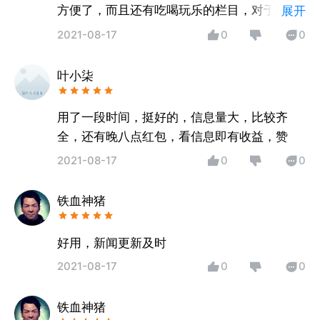
方便了，而且还有吃喝玩乐的栏目，对于本地
展开
人来说，太好了
2021-08-17
0
0
叶小柒
用了一段时间，挺好的，信息量大，比较齐
全，还有晚八点红包，看信息即有收益，赞
2021-08-17
0
0
铁血神猪
好用，新闻更新及时
2021-08-17
0
0
铁血神猪