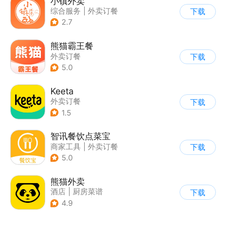
小镇外卖
综合服务
|
外卖订餐
下载
|
同城配送
2.7
熊猫霸王餐
外卖订餐
下载
5.0
Keeta
外卖订餐
下载
1.5
智讯餐饮点菜宝
商家工具
|
外卖订餐
下载
5.0
熊猫外卖
酒店
|
厨房菜谱
下载
|
外卖订餐
|
餐厅推荐
4.9