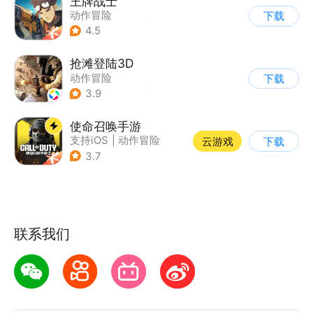
王牌战士
动作冒险
下载
|
第一人称射击
|
枪战
4.5
|
5v5
抢滩登陆3D
动作冒险
下载
|
第一人称射击
|
枪战
3.9
|
抢滩登陆
使命召唤手游
支持iOS
|
动作冒险
云游戏
下载
|
第一人称射击
|
军事
3.7
联系我们