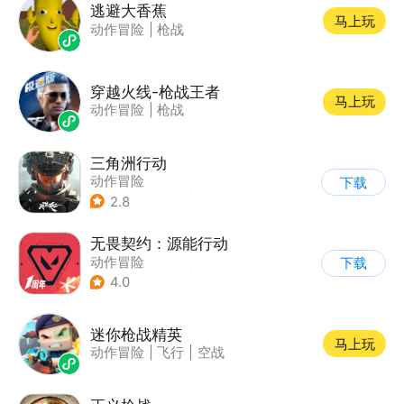
逃避大香蕉
马上玩
动作冒险
|
枪战
穿越火线-枪战王者
马上玩
动作冒险
|
枪战
三角洲行动
动作冒险
下载
|
第一人称射击
|
枪战
2.8
|
战术竞技
无畏契约：源能行动
动作冒险
下载
|
第一人称射击
|
枪战
4.0
|
5v5
迷你枪战精英
马上玩
动作冒险
|
飞行
|
空战