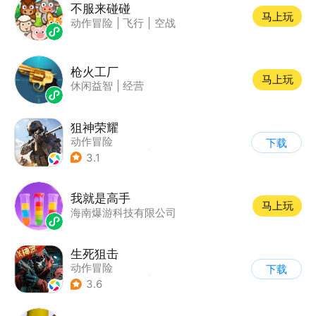
不服来碰碰
马上玩
动作冒险
|
飞行
|
空战
枪火工厂
马上玩
休闲益智
|
经营
狙神荣耀
动作冒险
下载
|
第一人称射击
|
枪战
3.1
|
写实
我就是高手
马上玩
海南爆游科技有限公司
生死狙击
动作冒险
下载
|
第一人称射击
|
枪战
3.6
|
战术竞技