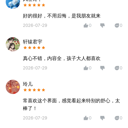
3、支持PC电脑应用锁，添加应用锁的软件打开的时
候需要手机指纹验证成功后才能打开
好的很好，不用后悔，是我朋友就来
4、支持桌面小组件快速控制，无需打开软件
2026-07-29
0
0
5、支持设置开机启动，防退出功能，即使结束软件进
程也会自动秒启动，无法脱离你的控制
轩辕君宇
6、对于不支持指纹验证的设备，我们还提供了图案密
码方案
7、PC电脑端目前支持的系统有：Win 7/8/8.1/10/11
真心不错，内容全，孩子大人都喜欢
系统，全部兼容多系统
2026-07-29
0
0
电脑端下载地址：
玲儿
https://wwbpc.lanzoue.com/b00q1kpeoh
提取码：4adn
常喜欢这个界面，感觉看起来特别的舒心，太
棒了！
使用上如有问题，请在软件中查看客服联系方式，直接
联系客服
2026-07-29
0
0
工作时间：早上11：00到凌晨00:00