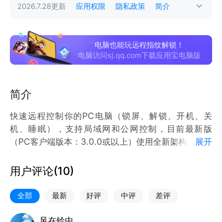
2026.7.28
更新
应用权限
隐私政策
简介
电脑也能玩远程指纹解锁！
电脑访问sj.qq.com下载应用宝电脑版
简介
快速远程控制你的PC电脑（锁屏、解锁、开机、关
机、睡眠），支持局域网和公网控制，目前最新版
（PC客户端版本：3.0.0或以上）使用全新架构，支持
展开
重启/开机未登录系统的情况下进行（局域网/公网）远
程解锁登录系统
用户评论(
10
)
软件特色：
全部
最新
好评
中评
差评
1、超简精美界面直接上手，无需学习成本
2、支持局域网和公网远程控制
风在铃中