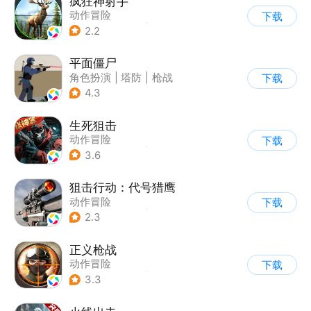
疯狂神射手
动作冒险
下载
|
第一人称射击
|
枪战
2.2
|
写实
平面僵尸
角色扮演
|
塔防
|
枪战
下载
|
写实
4.3
生死狙击
动作冒险
下载
|
第一人称射击
|
枪战
3.6
|
战术竞技
狙击行动：代号猎鹰
动作冒险
下载
|
第一人称射击
|
枪战
2.3
|
写实
正义枪战
动作冒险
下载
|
第一人称射击
|
枪战
3.3
|
战术竞技