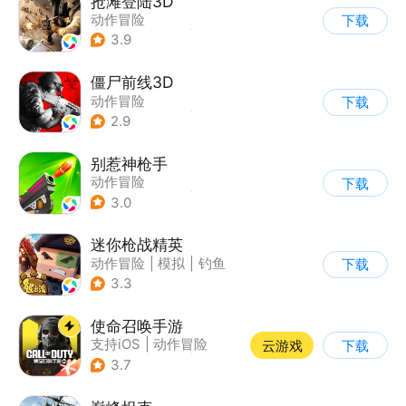
抢滩登陆3D
动作冒险
下载
|
第一人称射击
|
枪战
3.9
|
抢滩登陆
僵尸前线3D
动作冒险
下载
|
第三人称射击
|
末日
2.9
|
写实
别惹神枪手
动作冒险
下载
|
第三人称射击
|
枪战
3.0
|
卡通
迷你枪战精英
动作冒险
|
模拟
|
钓鱼
下载
|
童年
3.3
使命召唤手游
支持iOS
|
动作冒险
云游戏
下载
|
第一人称射击
|
军事
3.7