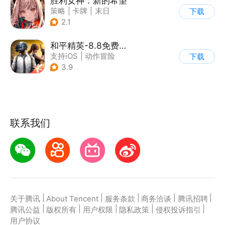
胜利女神：新的希望
策略
|
卡牌
|
末日
下载
|
美少女
2.1
和平精英-8.8免费领20连抽
支持iOS
|
动作冒险
下载
|
PvP
|
枪战
3.9
联系我们
|
|
|
|
|
关于腾讯
About Tencent
服务条款
商务洽谈
腾讯招聘
|
|
|
|
|
腾讯公益
版权所有
用户权限
隐私政策
侵权投诉指引
用户协议