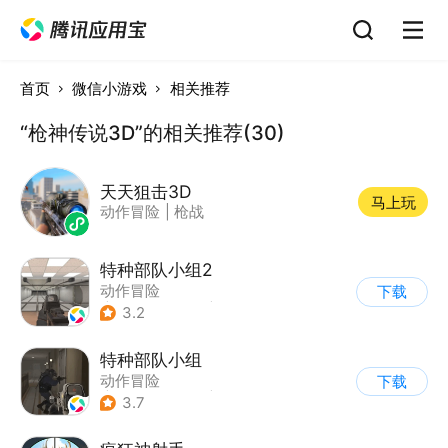
首页
微信小游戏
相关推荐
“枪神传说3D”的相关推荐(30)
天天狙击3D
马上玩
动作冒险
|
枪战
特种部队小组2
动作冒险
下载
|
第一人称射击
|
枪战
3.2
|
写实
特种部队小组
动作冒险
下载
|
第一人称射击
|
枪战
3.7
|
写实