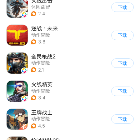
火线出击
休闲益智
下载
|
第三人称射击
|
丧尸
2.4
|
卡通
逆战：未来
动作冒险
下载
|
第一人称射击
|
科幻
3.8
|
战术竞技
全民枪战2
动作冒险
下载
|
第一人称射击
|
枪战
2.1
|
二次元
火线精英
动作冒险
下载
|
第一人称射击
|
枪战
3.4
|
写实
王牌战士
动作冒险
下载
|
第一人称射击
|
枪战
4.5
|
5v5