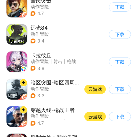
全民突击
动作冒险
下载
|
第三人称射击
|
枪战
4.7
|
战术竞技
远光84
动作冒险
下载
|
第一人称射击
|
枪战
3.4
|
战术竞技
卡拉彼丘
动作冒险
|
射击
|
枪战
下载
|
美少女
3.8
暗区突围-暗区四周年开启
动作冒险
云游戏
下载
|
第一人称射击
|
枪战
3.3
|
逃离塔科夫
穿越火线-枪战王者
动作冒险
云游戏
下载
|
第一人称射击
|
枪战
4.7
|
穿越火线