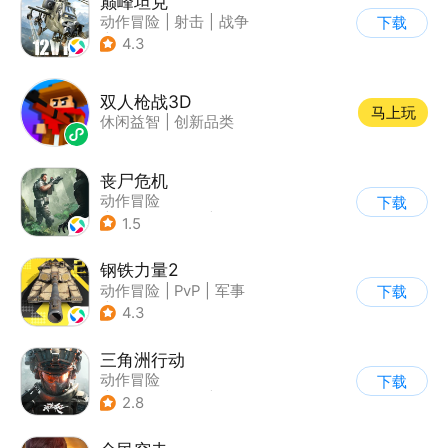
巅峰坦克
动作冒险
|
射击
|
战争
下载
|
战术竞技
4.3
双人枪战3D
马上玩
休闲益智
|
创新品类
丧尸危机
动作冒险
下载
|
第三人称射击
|
枪战
1.5
|
写实
钢铁力量2
动作冒险
|
PvP
|
军事
下载
|
5v5
4.3
三角洲行动
动作冒险
下载
|
第一人称射击
|
枪战
2.8
|
战术竞技